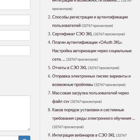
интеграции и возможности обмена ...
(32767
просмотров)
Способы регистрации и аутентификации
пользователей
(32767 просмотров)
Сертификат СЭО 3KL
(32767 просмотров)
Плагин аутентификации «OAuth 3КL».
Настройка авторизации через социальные
сети, ...
(32767 просмотров)
Отчеты в СЭО 3KL
(32767 просмотров)
Отправка электронных писем: варианты и
возможные проблемы
(32767 просмотров)
Массовая загрузка пользователей через
файл csv
(32767 просмотров)
Каков порядок установки и системные
требования среды электронного обучения ...
(32767 просмотров)
Интеграция вебинаров в СЭО 3KL
(32767