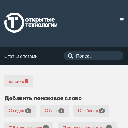
Статьи с тегами
витрина
Добавить поисковое слово
видео
блок
вебинар
8
5
2
Витрина курсов
оформление и темы
1
1