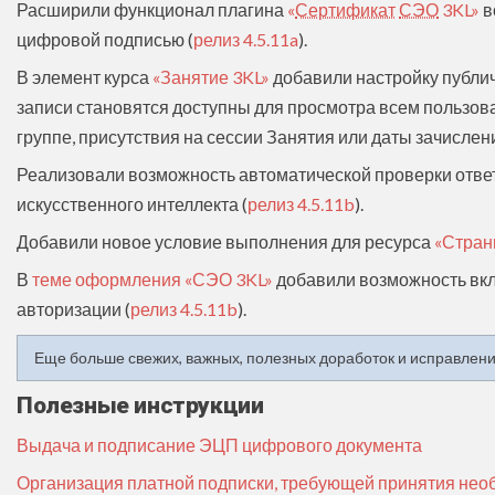
Расширили функционал плагина
«
Сертификат
СЭО
3KL»
в
цифровой подписью (
релиз 4.5.11a
).
В элемент курса
«Занятие 3KL»
добавили настройку публич
записи становятся доступны для просмотра всем пользова
группе, присутствия на сессии Занятия или даты зачислен
Реализовали возможность автоматической проверки отве
искусственного интеллекта (
релиз 4.5.11b
).
Добавили новое условие выполнения для ресурса
«Стран
В
теме оформления «СЭО 3KL»
добавили возможность вкл
авторизации (
релиз 4.5.11b
).
Еще больше свежих, важных, полезных доработок и исправлен
Полезные инструкции
Выдача и подписание ЭЦП цифрового документа
Организация платной подписки, требующей принятия нео