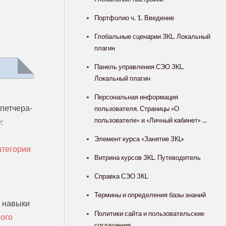
Портфолио ч. 1. Введение
Глобальные сценарии 3KL. Локальный
плагин
Панель управления СЭО 3KL.
Локальный плагин
Персональная информация
петчера-
пользователя. Страницы «О
пользователе» и «Личный кабинет» ...
:
Элемент курса «Занятие 3КL»
атегории
Витрина курсов 3KL. Путеводитель
Справка СЭО 3КL
Термины и определения базы знаний
е навыки
Политики сайта и пользовательские
ного
соглашения