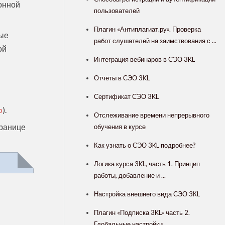
онной
пользователей
Плагин «Антиплагиат.ру». Проверка
ные
работ слушателей на заимствования с ...
ой
Интеграция вебинаров в СЭО 3KL
Отчеты в СЭО 3KL
Сертификат СЭО 3KL
b
).
Отслеживание времени непрерывного
транице
обучения в курсе
Как узнать о СЭО 3KL подробнее?
Логика курса 3KL, часть 1. Принцип
работы, добавление и ...
Настройка внешнего вида СЭО 3КL
Плагин «Подписка 3KL» часть 2.
Глобальные настройки