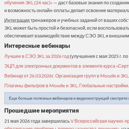
обучения 3KL (24 час)»
— даст базовые знания по создани
и возможность онлайн-оплаты делает освоение материал
Интеграция
тренажеров и учебных заданий от ваших собс
3KL может быть простой и безопасной, если воспользова
обеспечивает взаимодействие между СЭО 3KL и внешними
Интересные вебинары
Лучшее в СЭО 3KL за 2026 год
(улучшения с мая 2025 г. по 
ЭЦП для электронных документов в элементе курса «Серт
Вебинар от 26.03.2026г. Организация групп в Moodle и 3KL
Плагины фильтров в Moodle и 3KL. Глобальные настройки.
Еще больше полезных вебинаров и видеоинструкций смотрите н
Прошедшие мероприятия
21 мая 2026 года завершилась
V Всероссийская научно-п
образования: проблемы, вопросы качества, решения»
, на