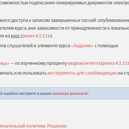
озможностью подписания генерируемых документов электр
ного доступа к записям завершенных сессий: опубликован
телям курса, вне зависимости от принадлежности к локальн
ия на
курс
(
релиз 4.5.11b
).
тов слушателей в элементе курса
«Задание»
с помощью
ица»
— по изученному проценту
медиаконтента
(
релиз 4.5.11
ючать и использовать
инструменты для слабовидящих
на с
ий ошибок смотрите в наших
анонсах релизов
!
бязательной политики. Решение