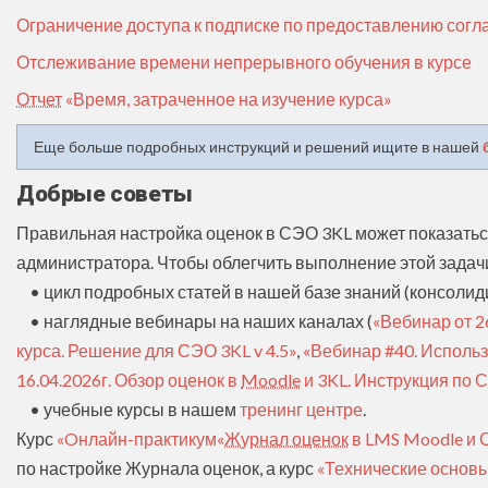
Ограничение доступа к подписке по предоставлению согла
Отслеживание времени непрерывного обучения в курсе
Отчет
«Время, затраченное на изучение курса»
Еще больше подробных инструкций и решений ищите в нашей
Добрые советы
Правильная настройка оценок в СЭО 3KL может показатьс
администратора. Чтобы облегчить выполнение этой задачи
• цикл подробных статей в нашей базе знаний (консол
• наглядные вебинары на наших каналах (
«Вебинар от 2
курса. Решение для СЭО 3KL v 4.5»
,
«Вебинар #40. Использ
16.04.2026г. Обзор оценок в
Moodle
и 3KL. Инструкция по 
• учебные курсы в нашем
тренинг центре
.
Курс
«Oнлайн-практикум«
Журнал оценок
в LMS Moodle и 
по настройке Журнала оценок, а курс
«Технические основы