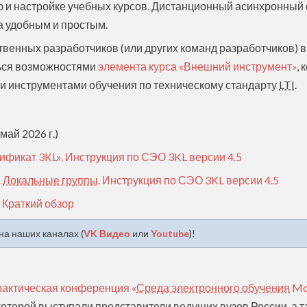
ю и настройке учебных курсов. Дистанционный асинхронный
а удобным и простым.
твенных разработчиков (или других команд разработчиков) 
ться возможностями
элемента курса «Внешний инструмент»
,
 инструментами обучения по техническому стандарту
LTI
.
май 2026 г.)
ификат 3KL». Инструкция по СЭО 3KL версии 4.5
.
Локальные группы
. Инструкция по СЭО 3KL версии 4.5
 Краткий обзор
а наших каналах (
VK Видео
или
Youtube
)!
рактическая конференция «
Среда электронного обучения
Mo
 которой выступали представители ведущих вузов России, а 