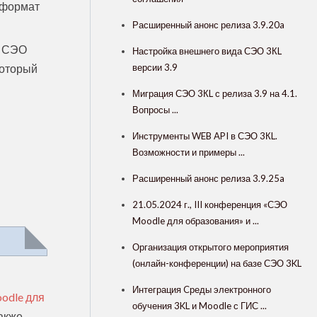
 формат
Расширенный анонс релиза 3.9.20a
в СЭО
Настройка внешнего вида СЭО 3КL
версии 3.9
 который
Миграция СЭО 3КL с релиза 3.9 на 4.1.
Вопросы ...
Инструменты WEB API в СЭО 3КL.
Возможности и примеры ...
Расширенный анонс релиза 3.9.25a
21.05.2024 г., III конференция «СЭО
Moodle для образования» и ...
Организация открытого мероприятия
(онлайн-конференции) на базе СЭО 3KL
Интеграция Cреды электронного
odle для
обучения 3KL и Moodle с ГИС ...
также