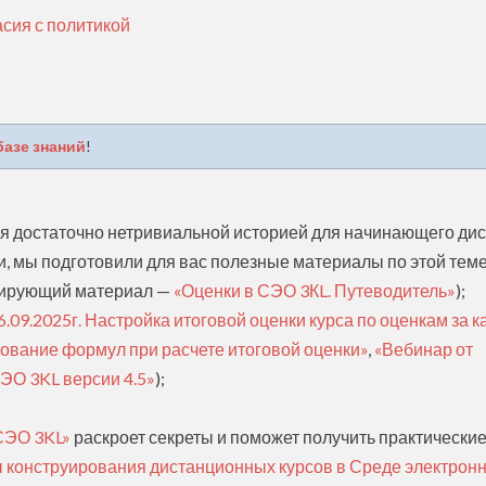
сия с политикой
базе знаний
!
я достаточно нетривиальной историей для начинающего дис
, мы подготовили для вас полезные материалы по этой теме
идирующий материал —
«Оценки в СЭО 3КL. Путеводитель»
);
6.09.2025г. Настройка итоговой оценки курса по оценкам за к
ование формул при расчете итоговой оценки»
,
«Вебинар от
СЭО 3KL версии 4.5»
);
СЭО 3KL»
раскроет секреты и поможет получить практически
 конструирования дистанционных курсов в Среде электрон