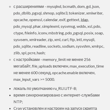
с расширениями - mysqlnd, bcmath, dom, gd, json,
pdo_dblib, pgsql, shmop, sqlite3, tokenizer, xmlwriter,
opcache, openssl, calendar, exif, gettext,
ldap
,
pdo_mysql, phar, simplexml, sysvmsg, wddx, xsl, pdo,
ctype, fileinfo, iconv, mbstring, pdo_pgsql, posix, soap,
sysvsem, xmlreader, zip, xml, curl, ftp, intl, mysqli,
pdo_sqlite, readline, sockets, sodium, sysvshm, xmlrpc,
zlib, spl, pcre, hash;
с настройками - memory_limit не менее 256
мегабайт, file_uploads включен, max_execution_time
не менее 600 секунд, opcache.enable включен,
max_input_vars >= 5000.
локаль по умолчанию ru_RU.UTF-8;
время синхронизировано с интернет-службами
NTP;
Cron установлен и настроен на запуск скрипта