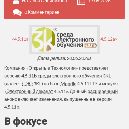
Наталья Олейникова
17.06.2026
0 Комментариев
<4.5.11a
4.5.12a>
Дата релиза: 20.05.2026г
Компания «Открытые Технологии» представляет
версию
4.5.11b
среды электронного обучения 3KL
(далее -
СЭО
3KL) на базе
Moodle
4.5.11 LTS и модуля
«
Электронный деканат
4.5.11». Данный
расширенный
анонс
включает изменения, выпущенные в версии
4.5.11b.
В фокусе