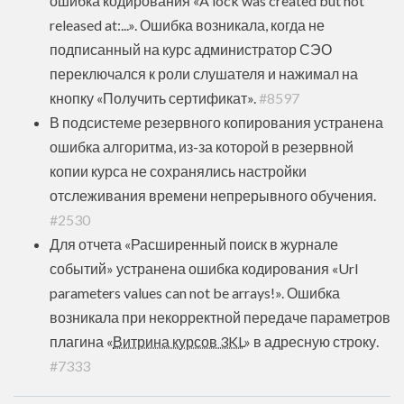
ошибка кодирования «A lock was created but not
released at:...». Ошибка возникала, когда не
подписанный на курс администратор СЭО
переключался к роли слушателя и нажимал на
кнопку «Получить сертификат».
#8597
В подсистеме резервного копирования устранена
ошибка алгоритма, из-за которой в резервной
копии курса не сохранялись настройки
отслеживания времени непрерывного обучения.
#2530
Для отчета «Расширенный поиск в журнале
событий» устранена ошибка кодирования «Url
parameters values can not be arrays!». Ошибка
возникала при некорректной передаче параметров
плагина «
Витрина курсов 3KL
» в адресную строку.
#7333