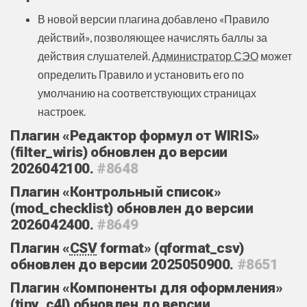
В новой версии плагина добавлено «Правило
действий», позволяющее начислять баллы за
действия слушателей.
Администратор СЭО
может
определить Правило и установить его по
умолчанию на соответствующих страницах
настроек.
Плагин «Редактор формул от WIRIS»
(filter_wiris) обновлен до версии
2026042100.
#8648
Плагин «Контрольный список»
(mod_checklist) обновлен до версии
2026042400.
#8649
Плагин «
CSV
format» (qformat_csv)
обновлен до версии 2025050900.
#8651
Плагин «Компоненты для оформления»
(tiny_c4l) обновлен до версии