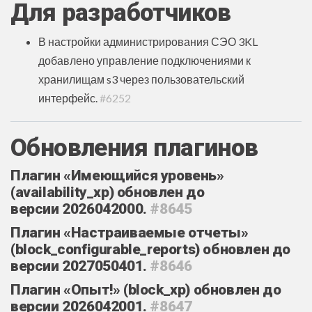
Для разработчиков
В настройки администрирования СЭО 3KL
добавлено управление подключениями к
хранилищам s3 через пользовательский
интерфейс.
#6252
Обновления плагинов
Плагин «Имеющийся уровень»
(availability_xp) обновлен до
версии 2026042000.
#8645
Плагин «Настраиваемые отчеты»
(block_configurable_reports) обновлен до
версии 2027050401.
#8646
Плагин «Опыт!» (block_xp) обновлен до
версии 2026042001.
#8647