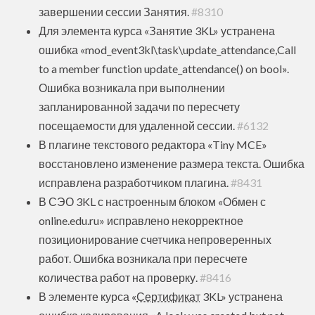
завершении сессии Занятия.
#8310
Для элемента курса «Занятие 3KL» устранена
ошибка «mod_event3kl\task\update_attendance,Call
to a member function update_attendance() on bool».
Ошибка возникала при выполнении
запланированной задачи по пересчету
посещаемости для удаленной сессии.
#6132
В плагине текстового редактора «Tiny MCE»
восстановлено изменение размера текста. Ошибка
исправлена разработчиком плагина.
#8431
В СЭО 3KL с настроенным блоком «Обмен с
online.edu.ru» исправлено некорректное
позиционирование счетчика непроверенных
работ. Ошибка возникала при пересчете
количества работ на проверку.
#8416
В элементе курса «
Сертификат
3KL» устранена