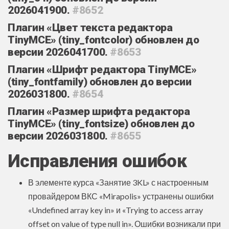
2026041900.
#8652
Плагин «Цвет текста редактора
TinyMCE» (tiny_fontcolor) обновлен до
версии 2026041700.
#8653
Плагин «Шрифт редактора TinyMCE»
(tiny_fontfamily) обновлен до версии
2026031800.
#8654
Плагин «Размер шрифта редактора
TinyMCE» (tiny_fontsize) обновлен до
версии 2026031800.
#8655
Исправления ошибок
В элементе курса «Занятие 3KL» с настроенным
провайдером ВКС «Mirapolis» устранены ошибки
«Undefined array key in» и «Trying to access array
offset on value of type null in». Ошибки возникали при