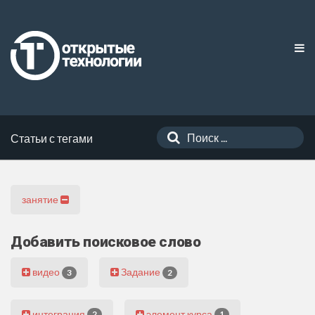
Статьи с тегами
занятие
Добавить поисковое слово
видео
Задание
3
2
интеграция
элемент курса
2
1