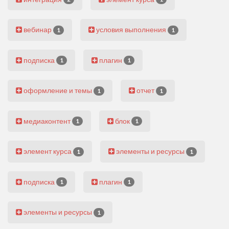
вебинар
условия выполнения
1
1
подписка
плагин
1
1
оформление и темы
отчет
1
1
медиаконтент
блок
1
1
элемент курса
элементы и ресурсы
1
1
подписка
плагин
1
1
элементы и ресурсы
1