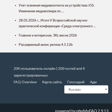
Учет освоения медиаконтента на устройствах iOS.
Изменение медиаплеера по ...
28.05.2026 г., Итоги V Всероссийской научно-
практической конференции «Среда электронного ...
Главное и интересное. 3КL-весна 2026
Расширенный анонс релиза 4.5.12b
204 пользователь онлайн | 200 гостей and 4
зарегистрированных
FAQ Overview
Карта сайта
Глоссарий
Адм
powered by
phpMyFAQ
2.9.13