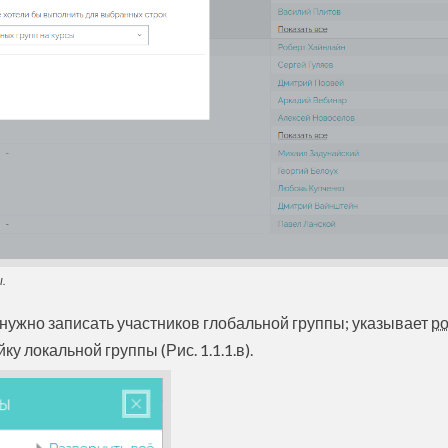
.
 нужно записать участников глобальной группы; указывает
р
у локальной группы (Рис. 1.1.1.в).