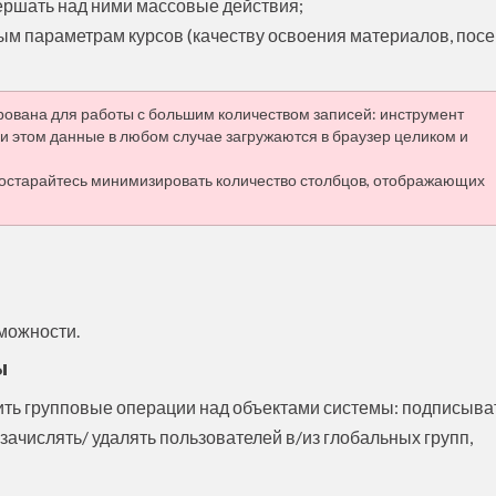
ершать над ними массовые действия;
м параметрам курсов (качеству освоения материалов, пос
ована для работы с большим количеством записей: инструмент
и этом данные в любом случае загружаются в браузер целиком и
постарайтесь минимизировать количество столбцов, отображающих
можности.
ы
ить групповые операции над объектами системы: подписыва
зачислять/ удалять пользователей в/из глобальных групп,