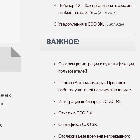
Вебинар #23. Как организовать экзамен
на базе теста. Safe ...
(31.07.2026)
Уведомления в СЭО 3КL
(30.07.2026)
ВАЖНОЕ:
Способы регистрации и аутентификации
пользователей
Плагин «Антиплагиат.ру». Проверка
работ слушателей на заимствования с ...
совых
Интеграция вебинаров в СЭО 3KL
п.
Отчеты в СЭО 3KL
с
Сертификат СЭО 3KL
Отслеживание времени непрерывного