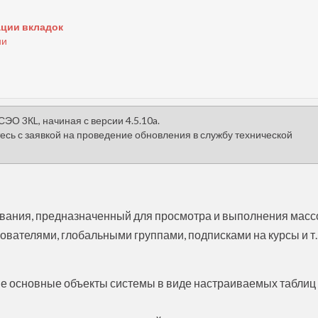
ции вкладок
ни
СЭО 3КL, начиная с версии
4.5.
10a
.
сь с заявкой на проведение обновления в службу технической
вания, предназначенный для просмотра и выполнения мас
вателями, глобальными группами, подписками на курсы и т. 
е основные объекты системы в виде настраиваемых таблиц 