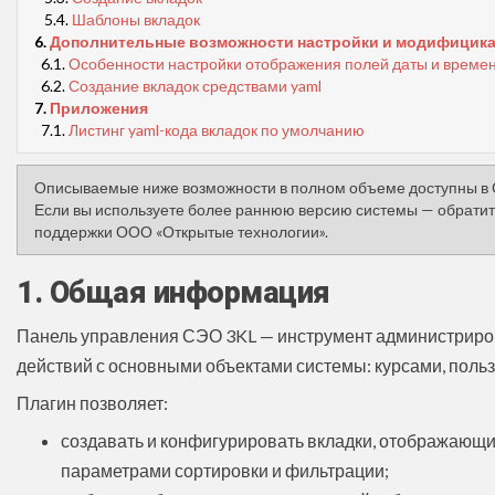
5.4.
Шаблоны вкладок
6.
Дополнительные возможности настройки и модифицика
6.1.
Особенности настройки отображения полей даты и време
6.2.
Создание вкладок средствами yaml
7.
Приложения
7.1.
Листинг yaml-кода вкладок по умолчанию
О
писываемые ниже возможности в полном объеме
доступны
в 
Если вы используете более раннюю версию системы — обратите
поддержки ООО «Открытые технологии».
1. Общая информация
Панель управления СЭО 3KL — инструмент администриро
действий с основными объектами системы: курсами, пользо
Плагин позволяет:
создавать и конфигурировать вкладки, отображающи
параметрами сортировки и фильтрации;