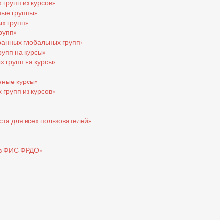
групп из курсов»
ные группы»
х групп»
рупп»
ранных глобальных групп»
упп на курсы»
 групп на курсы»
нные курсы»
групп из курсов»
та для всех пользователей»
 в ФИС ФРДО»