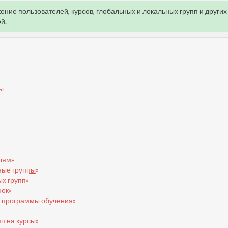
ние пользователей, курсов, глобальных и локальных групп и других
й.
ы
лям»
ные группы
»
х групп»
нок»
и программы обучения»
п на курсы»