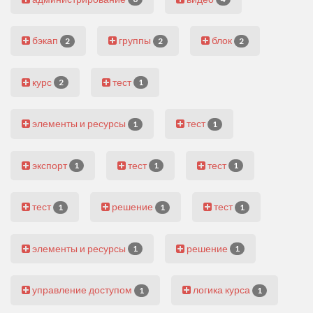
бэкап
группы
блок
2
2
2
курс
тест
2
1
элементы и ресурсы
тест
1
1
экспорт
тест
тест
1
1
1
тест
решение
тест
1
1
1
элементы и ресурсы
решение
1
1
управление доступом
логика курса
1
1