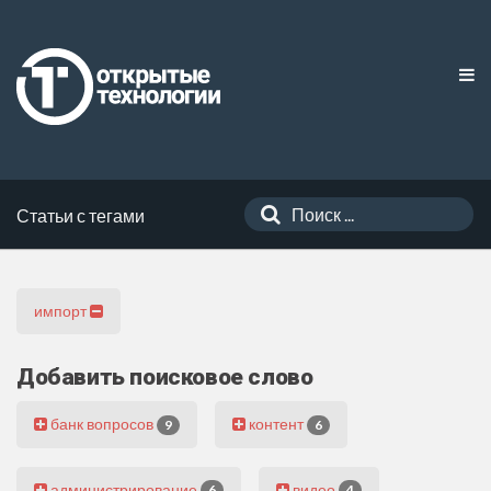
Статьи с тегами
импорт
Добавить поисковое слово
банк вопросов
контент
9
6
администрирование
видео
6
4