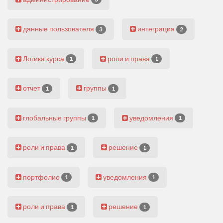
данные пользователя
интеграция
3
2
Логика курса
роли и права
1
1
отчет
группы
1
1
глобальные группы
уведомления
1
1
роли и права
решение
1
1
портфолио
уведомления
1
1
роли и права
решение
1
1