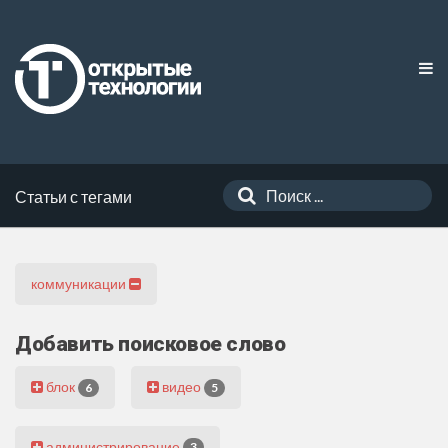
Статьи с тегами
коммуникации
Добавить поисковое слово
блок
видео
6
5
администрирование
3