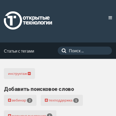
Статьи с тегами
инструктаж
Добавить поисковое слово
вебинар
техподдержка
2
1
маршрут внедрения
1