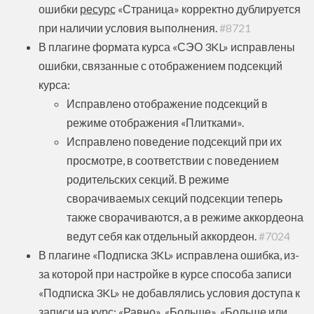
ошибки
ресурс
«Страница» корректно дублируется
при наличии условия выполнения.
#8721
В плагине формата курса «СЭО 3KL» исправлены
ошибки, связанные с отображением подсекций
курса:
Исправлено отображение подсекций в
режиме отображения «Плитками».
Исправлено поведение подсекций при их
просмотре, в соответствии с поведением
родительских секций. В режиме
сворачиваемых секций подсекции теперь
также сворачиваются, а в режиме аккордеона
ведут себя как отдельный аккордеон.
#7024
В плагине «Подписка 3KL» исправлена ошибка, из-
за которой при настройке в курсе способа записи
«Подписка 3KL» не добавлялись условия доступа к
записи на курс: «Равно», «Больше», «Больше или