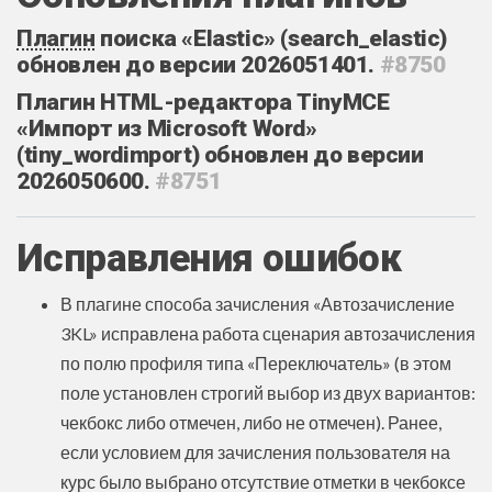
Плагин
поиска «Elastic» (search_elastic)
обновлен до версии 2026051401.
#8750
Плагин HTML-редактора TinyMCE
«Импорт из Microsoft Word»
(tiny_wordimport) обновлен до версии
2026050600.
#8751
Исправления ошибок
В плагине способа зачисления «Автозачисление
3KL» исправлена работа сценария автозачисления
по полю профиля типа «‎Переключатель» (в этом
поле установлен строгий выбор из двух вариантов:
чекбокс либо отмечен, либо не отмечен). Ранее,
если условием для зачисления пользователя на
курс было выбрано отсутствие отметки в чекбоксе