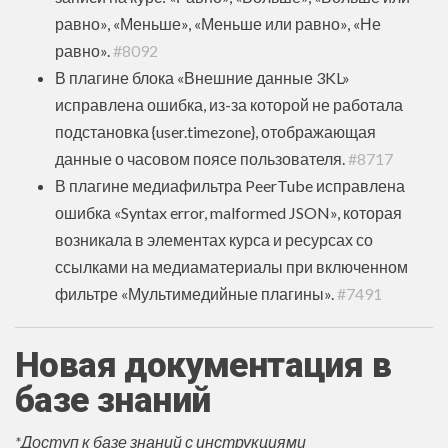
равно», «Меньше», «Меньше или равно», «Не
равно».
#8092
В плагине блока «Внешние данные 3KL»
исправлена ошибка, из-за которой не работала
подстановка {user.timezone}, отображающая
данные о часовом поясе пользователя.
#8717
В плагине медиафильтра PeerTube исправлена
ошибка «Syntax error, malformed JSON», которая
возникала в элементах курса и ресурсах со
ссылками на медиаматериалы при включенном
фильтре «Мультимедийные плагины».
#7491
Новая документация в
базе знаний
*Доступ к базе знаний с инструкциями