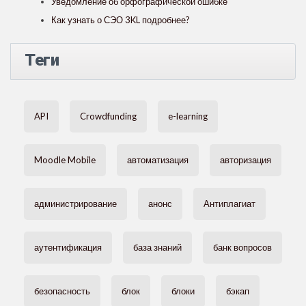
Уведомление об орфографической ошибке
Как узнать о СЭО 3KL подробнее?
Теги
API
Crowdfunding
e-learning
Moodle Mobile
автоматизация
авторизация
администрирование
анонс
Антиплагиат
аутентификация
база знаний
банк вопросов
безопасность
блок
блоки
бэкап