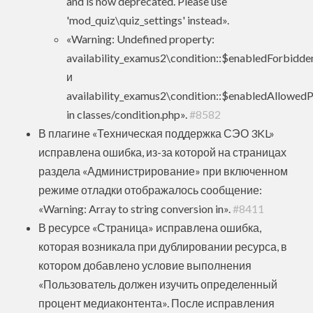
and is now deprecated. Please use
'mod_quiz\quiz_settings' instead».
«Warning: Undefined property:
availability_examus2\condition::$enabledForbidd
и
availability_examus2\condition::$enabledAllowed
in classes/condition.php».
#8582
В плагине «Техническая поддержка СЭО 3KL»
исправлена ошибка, из-за которой на страницах
раздела «Администрирование» при включенном
режиме отладки отображалось сообщение:
«Warning: Array to string conversion in».
#8411
В ресурсе «Страница» исправлена ошибка,
которая возникала при дублировании ресурса, в
котором добавлено условие выполнения
«Пользователь должен изучить определенный
процент медиаконтента». После исправления