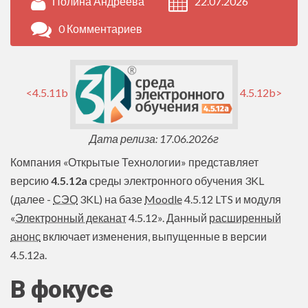
Полина Андреева
22.07.2026
0 Комментариев
<4.5.11b
4.5.12b>
Дата релиза: 17.06.2026г
Компания «Открытые Технологии» представляет
версию
4.5.12a
среды электронного обучения 3KL
(далее -
СЭО
3KL) на базе
Moodle
4.5.12 LTS и модуля
«
Электронный деканат
4.5.12». Данный
расширенный
анонс
включает изменения, выпущенные в версии
4.5.12a.
В фокусе