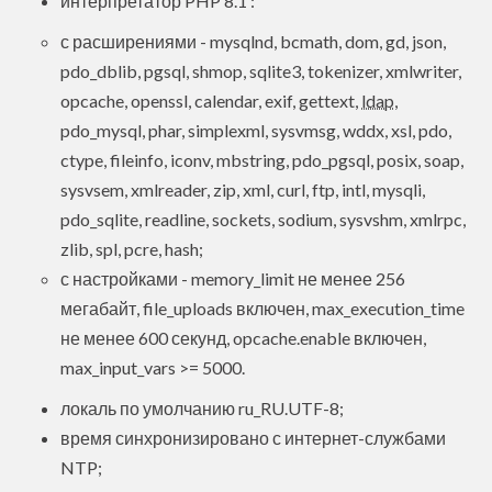
интерпретатор PHP 8.1 :
с расширениями - mysqlnd, bcmath, dom, gd, json,
pdo_dblib, pgsql, shmop, sqlite3, tokenizer, xmlwriter,
opcache, openssl, calendar, exif, gettext,
ldap
,
pdo_mysql, phar, simplexml, sysvmsg, wddx, xsl, pdo,
ctype, fileinfo, iconv, mbstring, pdo_pgsql, posix, soap,
sysvsem, xmlreader, zip, xml, curl, ftp, intl, mysqli,
pdo_sqlite, readline, sockets, sodium, sysvshm, xmlrpc,
zlib, spl, pcre, hash;
с настройками - memory_limit не менее 256
мегабайт, file_uploads включен, max_execution_time
не менее 600 секунд, opcache.enable включен,
max_input_vars >= 5000.
локаль по умолчанию ru_RU.UTF-8;
время синхронизировано с интернет-службами
NTP;