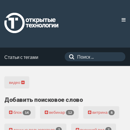
Статьи с тегами
видео
Добавить поисковое слово
блок
вебинар
витрина
14
12
8
данные пользователя
внешний вид
7
7