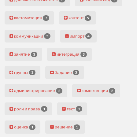
кастомизация
контент
7
5
коммуникации
импорт
5
4
занятие
интеграция
3
3
группы
Задание
3
3
администрирование
компетенции
2
2
роли и права
тест
1
1
оценка
решение
1
1