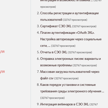
интеграции и возможности обмена ...
(32767
просмотров)
Способы регистрации и аутентификации
пользователей
(32767 просмотров)
Сертификат СЭО 3KL
(32767 просмотров)
Плагин аутентификации «OAuth 3КL».
Настройка авторизации через социальные
сети, ...
(32767 просмотров)
для
Отчеты в СЭО 3KL
(32767 просмотров)
Отправка электронных писем: варианты и
возможные проблемы
(32767 просмотров)
для
Массовая загрузка пользователей через
файл csv
(32767 просмотров)
Каков порядок установки и системные
требования среды электронного обучения ...
(32767 просмотров)
Интеграция вебинаров в СЭО 3KL
(32767