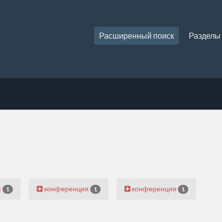
Расширенный поиск
Разделы
с
конференция
конференция
1
1
1