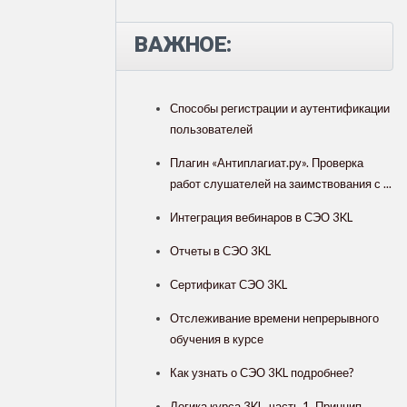
ВАЖНОЕ:
Способы регистрации и аутентификации
пользователей
Плагин «Антиплагиат.ру». Проверка
работ слушателей на заимствования с ...
Интеграция вебинаров в СЭО 3KL
Отчеты в СЭО 3KL
Сертификат СЭО 3KL
Отслеживание времени непрерывного
обучения в курсе
Как узнать о СЭО 3KL подробнее?
Логика курса 3KL, часть 1. Принцип