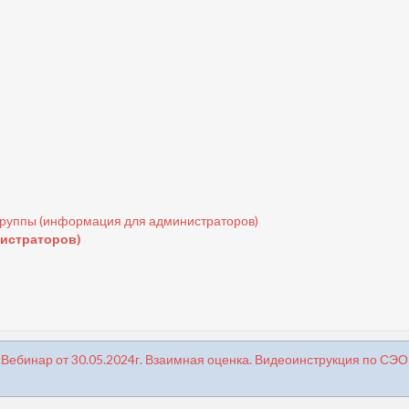
группы (информация для администраторов)
нистраторов)
«Вебинар от 30.05.2024г. Взаимная оценка. Видеоинструкция по СЭО