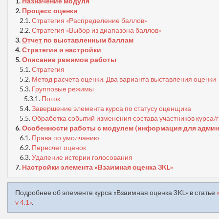
1.
Назначение модуля
2.
Процесс оценки
2.1.
Стратегия «Распределение баллов»
2.2.
Стратегия «Выбор из диапазона баллов»
3.
Отчет
по выставленным баллам
4.
Стратегии и настройки
5.
Описание режимов работы
5.1.
Стратегия
5.2.
Метод расчета оценки. Два варианта выставления оценки
5.3.
Групповые режимы
5.3.1.
Поток
5.4.
Завершение элемента курса по статусу оценщика
5.5.
Обработка событий изменения состава участников курса/
6.
Особенности работы с модулем (информация для адми
6.1.
Права по умолчанию
6.2.
Пересчет оценок
6.3.
Удаление истории голосования
7.
Настройки элемента «Взаимная оценка 3KL»
Подробнее об элементе курса «Взаимная оценка 3KL» в статье
v 4.1»
.