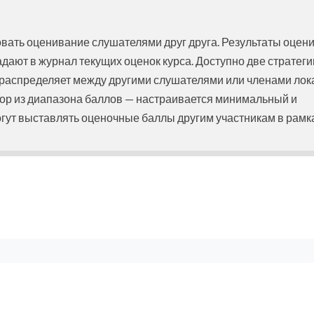
овать оценивание слушателями друг друга. Результаты оцен
ают в журнал текущих оценок курса. Доступно две стратеги
распределяет между другими слушателями или членами лок
бор из диапазона баллов — настраивается минимальный и
гут выставлять оценочные баллы другим участникам в рамка