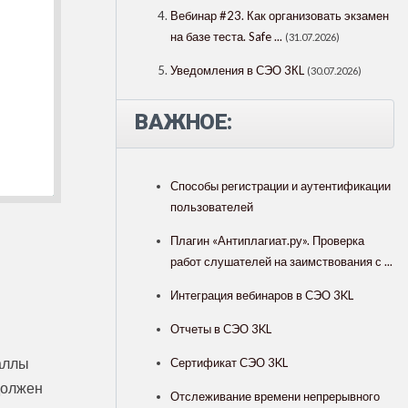
Вебинар #23. Как организовать экзамен
на базе теста. Safe ...
(31.07.2026)
Уведомления в СЭО 3КL
(30.07.2026)
ВАЖНОЕ:
Способы регистрации и аутентификации
пользователей
Плагин «Антиплагиат.ру». Проверка
работ слушателей на заимствования с ...
Интеграция вебинаров в СЭО 3KL
Отчеты в СЭО 3KL
аллы
Сертификат СЭО 3KL
должен
Отслеживание времени непрерывного