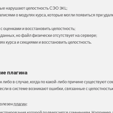
ые нарушают целостность СЭО 3KL;
аписями о модулях курса, которые могли появиться при уда
с оценками и восстановить целостность;
 данных, но файл физически отсутствует на сервере;
х курса и секциями и восстановить целостность.
ние плагина
 либо в случае, когда по какой-либо причине существуют со
 если в системе возникают ошибки, связанные с целостность
полезен
плагин
:
нистрирования которой подвергается сомнениям. Например, 