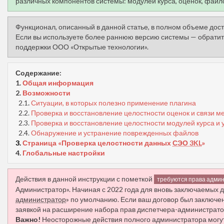
различных компонентов системы: модулей курса, оценок, файл
Ф
ункционал, описанный в данной статье, в полном объеме досту
Если вы используете более раннюю версию системы — обратите
поддержки ООО «Открытые технологии».
Содержание:
1.
Общая информация
2.
Возможности
2.1
.
Ситуации, в которых полезно применение плагина
2.2.
Проверка и восстановление целостности оценок и связи м
2.3.
Проверка и восстановление целостности модулей курса и
2.4.
Обнаружение и устранение поврежденных файлов
3.
Страница «Проверка целостности данных
СЭО 3KL
»
4.
Глобальные настройки
Действия в данной инструкции с пометкой
требуются права адми
Администратор». Начиная с 2022 года для вновь заключаемых д
администратор
» по умолчанию. Если ваш договор был заключе
заявкой на расширение набора прав диспетчера-администрато
Важно!
Неосторожные действия полного администратора могут