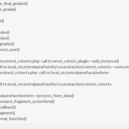
e_final_grades()
aw_grade()
e()
ades()
ades()
_grades()
enrol_user()
ions/enrol_cohorts.php: call to enrol_cohort_plugin->add_instance()
call to local_otcontrolpanel\entity\course\actions\enrol_cohorts->execut
ons/enrol_cohorts.php: call to local_otcontrolpanel\actionform-
all to local_otcontrolpanel\entity\course\actions\enrol_cohorts-
ontrolpanel\actionform->process_form_data()
el_output_fragment_actionform()
callback()
ragment()
ernal_function()