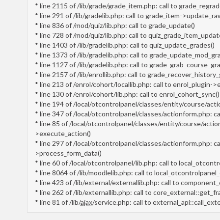
* line 2115 of /lib/grade/grade_item.php: call to grade_regrad
* line 291 of /lib/gradelib.php: call to grade_item->update_r
* line 836 of /mod/quiz/lib.php: call to grade_update()
* line 728 of /mod/quiz/lib.php: call to quiz_grade_item_updat
* line 1403 of /lib/gradelib.php: call to quiz_update_grades()
* line 1373 of /lib/gradelib.php: call to grade_update_mod_gr
* line 1127 of /lib/gradelib.php: call to grade_grab_course_gr
* line 2157 of /lib/enrollib.php: call to grade_recover_history
* line 213 of /enrol/cohort/locallib.php: call to enrol_plugin->
* line 130 of /enrol/cohort/lib.php: call to enrol_cohort_sync()
* line 194 of /local/otcontrolpanel/classes/entity/course/act
* line 347 of /local/otcontrolpanel/classes/actionform.php: 
* line 85 of /local/otcontrolpanel/classes/entity/course/acti
>execute_action()
* line 297 of /local/otcontrolpanel/classes/actionform.php: c
>process_form_data()
* line 60 of /local/otcontrolpanel/lib.php: call to local_otc
* line 8064 of /lib/moodlelib.php: call to local_otcontrolpan
* line 423 of /lib/external/externallib.php: call to component_
* line 262 of /lib/externallib.php: call to core_external::get_f
* line 81 of /lib/
ajax
/service.php: call to external_api::call_ext