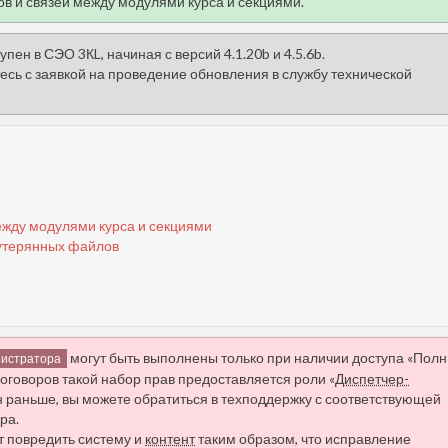
ов и связей между модулями курса и секциями.
. . . . . .
пен в СЭО 3КL, начиная с версий 4.1.20b и 4.5.6b.
сь с заявкой на проведение обновления в службу технической
ежду модулями курса и секциями
 утерянных файлов
могут быть выполнены только при наличии доступа «Пол
нистратора
оговоров такой набор прав предоставляется роли «
Диспетчер-
н раньше, вы можете обратиться в техподдержку с соответствующей
ра.
 повредить систему и
контент
таким образом, что исправление