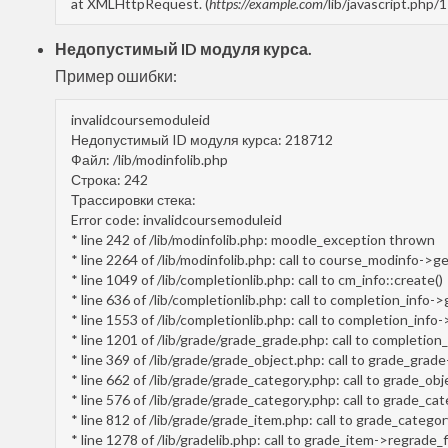
at XMLHttpRequest. (
https://example.com
/lib/javascript.php/
Недопустимый ID модуля курса.
Пример ошибки:
invalidcoursemoduleid
Недопустимый ID модуля курса: 218712
Файл: /lib/modinfolib.php
Строка: 242
Трассировки стека:
Error code: invalidcoursemoduleid
* line 242 of /lib/modinfolib.php: moodle_exception thrown
* line 2264 of /lib/modinfolib.php: call to course_modinfo->g
* line 1049 of /lib/completionlib.php: call to cm_info::create()
* line 636 of /lib/completionlib.php: call to completion_info-
* line 1553 of /lib/completionlib.php: call to completion_info
* line 1201 of /lib/grade/grade_grade.php: call to completio
* line 369 of /lib/grade/grade_object.php: call to grade_grad
* line 662 of /lib/grade/grade_category.php: call to grade_obj
* line 576 of /lib/grade/grade_category.php: call to grade_c
* line 812 of /lib/grade/grade_item.php: call to grade_categ
* line 1278 of /lib/gradelib.php: call to grade_item->regrade_