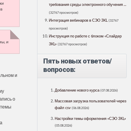
ки
требования среды электронного обучения ...
 в
(32767 просмотров)
Интеграция вебинаров в СЭО 3KL
(32767
просмотров)
Инструкция по работе с блоком «Слайдер
мы, и
3KL»
(32767 просмотров)
Пять новых ответов/
вопросов:
ильном и
Добавление нового курса
му
(07.08.2026)
апись о
Массовая загрузка пользователей через
стемы
файл csv
(06.08.2026)
Настройки темы оформления «СЭО 3КL»
а
(05.08.2026)