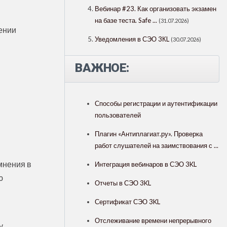
Вебинар #23. Как организовать экзамен
на базе теста. Safe ...
(31.07.2026)
лении
Уведомления в СЭО 3КL
(30.07.2026)
ВАЖНОЕ:
Способы регистрации и аутентификации
пользователей
Плагин «Антиплагиат.ру». Проверка
работ слушателей на заимствования с ...
мнения в
Интеграция вебинаров в СЭО 3KL
ю
Отчеты в СЭО 3KL
Сертификат СЭО 3KL
Отслеживание времени непрерывного
у