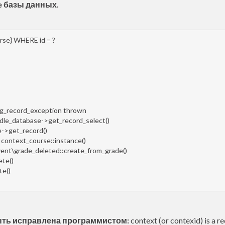
e базы данных.
se} WHERE id = ?
ing_record_exception thrown
oodle_database->get_record_select()
se->get_record()
o context_course::instance()
\event\grade_deleted::create_from_grade()
ete()
te()
ыть исправлена программистом:
context (or contexid) is a re