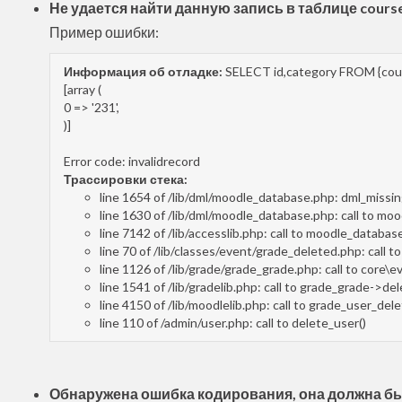
Не удается найти данную запись в таблице cours
Пример ошибки:
Информация об отладке:
SELECT id,category FROM {cour
[array (
0 => '231',
)]
Error code: invalidrecord
Трассировки стека:
line 1654 of /lib/dml/moodle_database.php: dml_miss
line 1630 of /lib/dml/moodle_database.php: call to m
line 7142 of /lib/accesslib.php: call to moodle_databa
line 70 of /lib/classes/event/grade_deleted.php: call t
line 1126 of /lib/grade/grade_grade.php: call to core
line 1541 of /lib/gradelib.php: call to grade_grade->del
line 4150 of /lib/moodlelib.php: call to grade_user_dele
line 110 of /admin/user.php: call to delete_user()
Обнаружена ошибка кодирования, она должна б