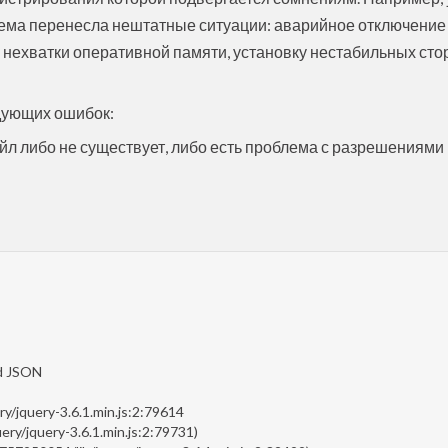
ема перенесла нештатные ситуации: аварийное отключение
 нехватки оперативной памяти, установку нестабильных сто
едующих ошибок:
айл либо не существует, либо есть проблема с разрешениями
id JSON
ry/jquery-3.6.1.min.js:2:79614
ery/jquery-3.6.1.min.js:2:79731)