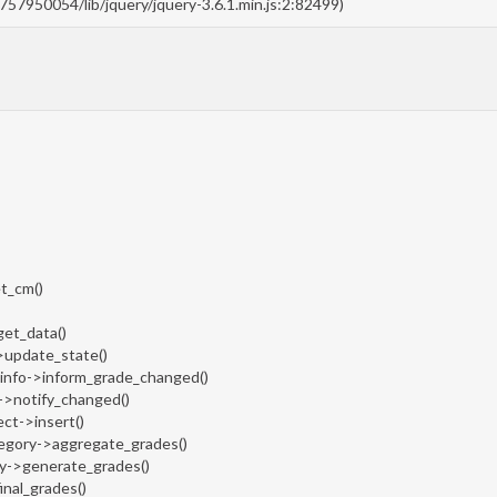
1757950054/lib/jquery/jquery-3.6.1.min.js:2:82499)
et_cm()
>get_data()
->update_state()
n_info->inform_grade_changed()
e->notify_changed()
ect->insert()
ategory->aggregate_grades()
ory->generate_grades()
final_grades()