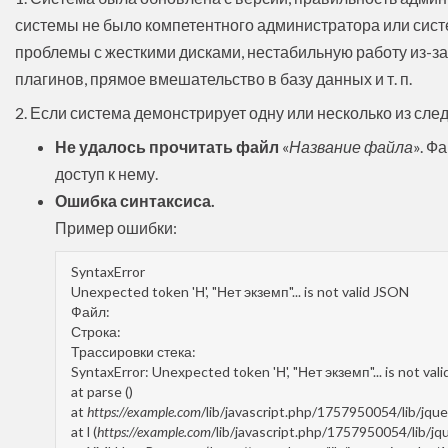
системы не было компетентного администратора или сист
проблемы с жесткими дисками, нестабильную работу из-за
плагинов, прямое вмешательство в базу данных и т. п.
2. Если система демонстрирует одну или несколько из сл
Не удалось прочитать файл
«
Название файла
». Ф
доступ к нему.
Ошибка синтаксиса.
Пример ошибки:
SyntaxError
Unexpected token 'Н', "Нет экземп"... is not valid JSON
Файл:
Строка:
Трассировки стека:
SyntaxError: Unexpected token 'Н', "Нет экземп"... is not val
at parse ()
at
https://example.com
/lib/javascript.php/1757950054/lib/jque
at l (
https://example.com
/lib/javascript.php/1757950054/lib/jqu