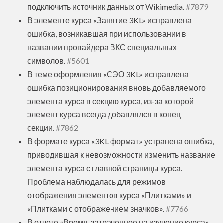
подключить источник данных от Wikimedia.
#7879
В элементе курса «Занятие 3KL» исправлена
ошибка, возникавшая при использовании в
названии провайдера ВКС специальных
символов.
#5601
В теме оформления «СЭО 3KL» исправлена
ошибка позиционирования вновь добавляемого
элемента курса в секцию курса, из-за которой
элемент курса всегда добавлялся в конец
секции.
#7862
В формате курса «3KL формат» устранена ошибка,
приводившая к невозможности изменить название
элемента курса с главной страницы курса.
Проблема наблюдалась для режимов
отображения элементов курса «Плитками» и
«Плитками с отображением значков».
#7766
В отчете «Время, затраченное на изучение курса»