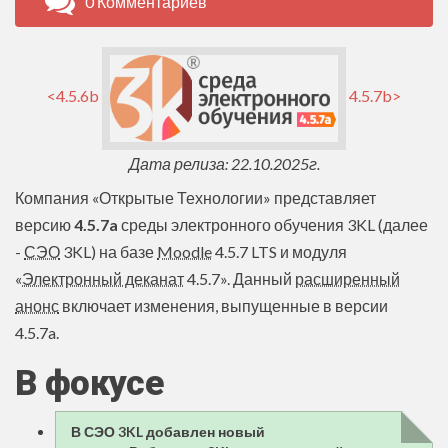
0 Комментариев
<4.5.6b
4.5.7b>
Дата релиза: 22.10.2025г.
Компания «Открытые Технологии» представляет
версию
4.5.7a
среды электронного обучения 3KL (далее
-
СЭО
3KL) на базе
Moodle
4.5.7 LTS и модуля
«
Электронный деканат
4.5.7». Данный
расширенный
анонс
включает изменения, выпущенные в версии
4.5.7a.
В фокусе
В СЭО 3KL добавлен новый