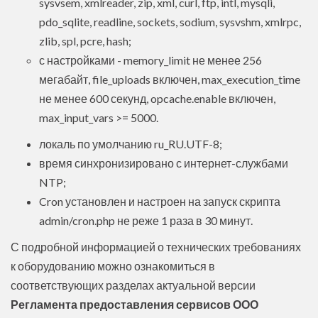
sysvsem, xmlreader, zip, xml, curl, ftp, intl, mysqli,
pdo_sqlite, readline, sockets, sodium, sysvshm, xmlrpc,
zlib, spl, pcre, hash;
с настройками - memory_limit не менее 256
мегабайт, file_uploads включен, max_execution_time
не менее 600 секунд, opcache.enable включен,
max_input_vars >= 5000.
локаль по умолчанию ru_RU.UTF-8;
время синхронизировано с интернет-службами
NTP;
Cron установлен и настроен на запуск скрипта
admin/cron.php не реже 1 раза в 30 минут.
С подробной информацией о технических требованиях
к оборудованию можно ознакомиться в
соответствующих разделах актуальной версии
Регламента предоставления сервисов ООО