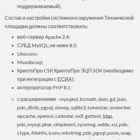
поддерживаемый).
Состав и настройки системного окружения Технической
площадки должны соответствовать:
веб-сервер Apache 2.4;
СУБД MySQL, не ниже 8.0;
Unoconv;
Msodbcsql;
КриптоПро CSP, КриптоПро ЭЦП SDK (необходимо
при интеграции с
ЕСИА
);
интерпретатор PHP 8.1 :
с расширениями - mysqlnd, bcmath, dom, gd, json,
pdo_dblib, pgsql, shmop, sqlite3, tokenizer, xmlwriter,
opcache, openssl, calendar, exif, gettext,
ldap
,
pdo_mysql, phar, simplexml, sysvmsg, wddx, xsl, pdo,
ctype, fileinfo, iconv, mbstring, pdo_pgsql, posix, soap,