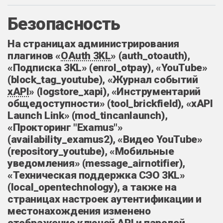
Безопасность
На страницах администрирования
плагинов «
OAuth 3KL
» (auth_otoauth),
«Подписка 3KL» (enrol_otpay), «YouTube»
(block_tag_youtube), «Журнал событий
xAPI
» (logstore_xapi), «Инструментарий
общедоступности» (tool_brickfield), «xAPI
Launch Link» (mod_tincanlaunch),
«Прокторинг "Examus"»
(availability_examus2), «Видео YouTube»
(repository_youtube), «Мобильные
уведомления» (message_airnotifier),
«Техническая поддержка СЭО 3KL»
(local_opentechnology), а также на
страницах настроек аутентификации и
местонахождения изменено
отображение ключей
API
и паролей