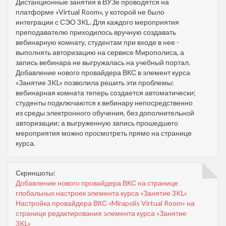
Дистанционные занятия в ВУЗе проводятся на
платформе «Virtual Room», у которой не было
интеграции с СЭО 3KL. Для каждого мероприятия
преподавателю приходилось вручную создавать
вебинарную комнату, студентам при входе в нее -
выполнять авторизацию на сервисе Мирополиса, а
запись вебинара не выгружалась на учебный портал.
Добавление нового провайдера ВКС в элемент курса
«Занятие 3KL» позволила решить эти проблемы:
вебинарная комната теперь создается автоматически;
студенты подключаются к вебинару непосредственно
из среды электронного обучения, без дополнительной
авторизации; а выгруженную запись прошедшего
мероприятия можно просмотреть прямо на странице
курса.
Скриншоты:
Добавление нового провайдера ВКС на странице
глобальных настроек элемента курса «Занятие 3KL»
Настройка провайдера ВКС «Mirapolis Virtual Room» на
странице редактирования элемента курса «Занятие
3KL»