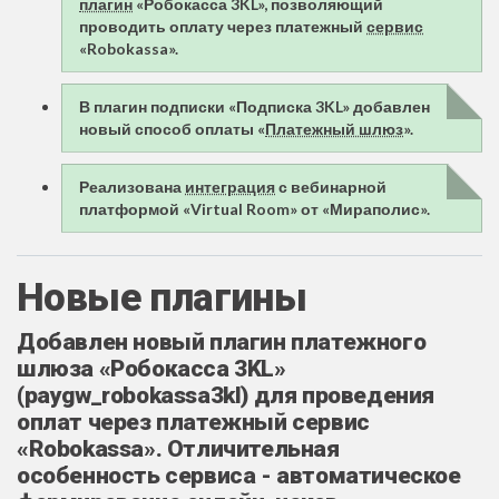
плагин
«Робокасса 3KL», позволяющий
проводить оплату через платежный
сервис
«Robokassa».
В плагин подписки «Подписка 3KL» добавлен
новый способ оплаты «
Платежный шлюз
».
Реализована
интеграция
с вебинарной
платформой «Virtual Room» от «Мираполис».
Новые плагины
Добавлен новый плагин платежного
шлюза «Робокасса 3KL»
(paygw_robokassa3kl) для проведения
оплат через платежный сервис
«Robokassa». Отличительная
особенность сервиса - автоматическое