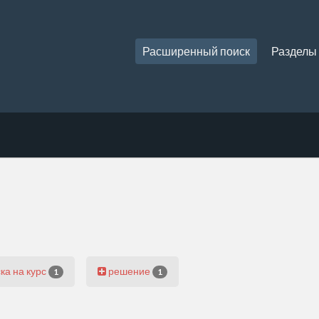
Расширенный поиск
Разделы
ка на курс
решение
1
1