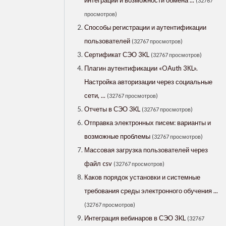
интеграции и возможности обмена ...
(32767
просмотров)
Способы регистрации и аутентификации
пользователей
(32767 просмотров)
Сертификат СЭО 3KL
(32767 просмотров)
Плагин аутентификации «OAuth 3КL».
Настройка авторизации через социальные
сети, ...
(32767 просмотров)
Отчеты в СЭО 3KL
(32767 просмотров)
Отправка электронных писем: варианты и
возможные проблемы
(32767 просмотров)
Массовая загрузка пользователей через
файл csv
(32767 просмотров)
Каков порядок установки и системные
требования среды электронного обучения ...
(32767 просмотров)
Интеграция вебинаров в СЭО 3KL
(32767