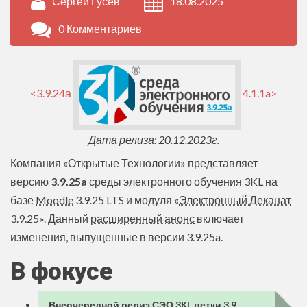
Сергей Гусев
18.08.2025
0 Комментариев
<3.9.24а
4.1.1a>
Дата релиза: 20.12.2023г.
Компания «Открытые Технологии» представляет
версию
3.9.25a
среды электронного обучения 3KL на
базе
Moodle
3.9.25 LTS и модуля «
Электронный Деканат
3.9.25». Данный
расширенный анонс
включает
изменения, выпущенные в версии 3.9.25a.
В фокусе
Внеочередной релиз СЭО 3КL ветки 3.9,