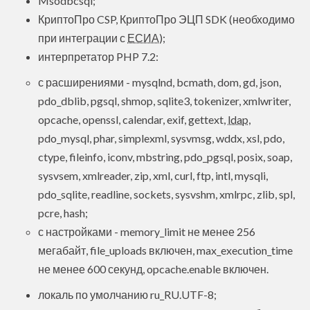
Msodbcsql;
КриптоПро CSP, КриптоПро ЭЦП SDK (необходимо
при интеграции с
ЕСИА
);
интерпретатор PHP 7.2:
с расширениями - mysqlnd, bcmath, dom, gd, json,
pdo_dblib, pgsql, shmop, sqlite3, tokenizer, xmlwriter,
opcache, openssl, calendar, exif, gettext,
ldap
,
pdo_mysql, phar, simplexml, sysvmsg, wddx, xsl, pdo,
ctype, fileinfo, iconv, mbstring, pdo_pgsql, posix, soap,
sysvsem, xmlreader, zip, xml, curl, ftp, intl, mysqli,
pdo_sqlite, readline, sockets, sysvshm, xmlrpc, zlib, spl,
pcre, hash;
с настройками - memory_limit не менее 256
мегабайт, file_uploads включен, max_execution_time
не менее 600 секунд, opcache.enable включен.
локаль по умолчанию ru_RU.UTF-8;