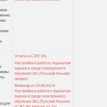
овое
 меню.
ями.
иями.
я
Отчеты в СЭО 3KL
Настройка и работа с журналом
в
оценок в среде электронного
раммы
обучения 3KL (Русский Moodle)
еть
(видео)
Вебинар от 29.08.2019г.
Настройка и работа с журналом
оценок в среде электронного
обучения 3KL (Русский Moodle)
на для
(СЭО 3КL версии 3.5.7а)