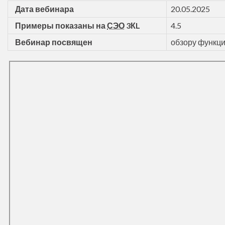
Дата вебинара
20.05.2025
/
Примеры показаны на
СЭО
3КL
4.5
/
Вебинар посвящен
обзору функц