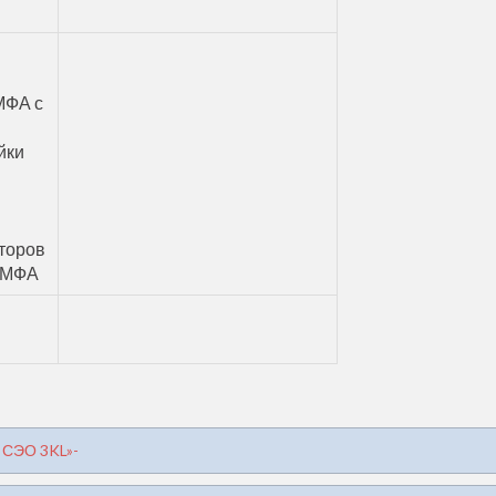
МФА с
йки
торов
 МФА
СЭО 3KL»-