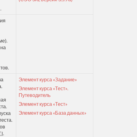
.
ция
ме).
 на
тов.
ла
Элемент курса «Задание»
.
Элемент курса «Тест».
Путеводитель
ная
Элемент курса «Тест»
та.
Элемент курса «База данных»
пуска
еста.
сов
TI
.