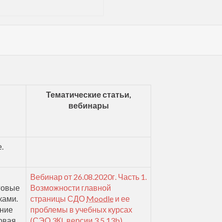
Тематические статьи,
вебинары
.
Вебинар от 26.08.2020г. Часть 1.
говые
Возможности главной
ками.
страницы СДО
Moodle
и ее
ние
проблемы в учебных курсах
овая
(СЭО 3КL версии 3.5.13b).