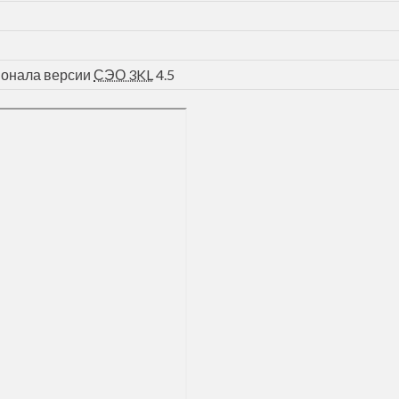
ионала версии
СЭО 3KL
4.5