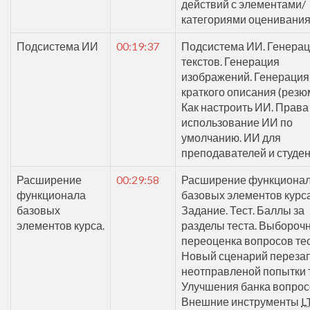
действий с элементами/
категориями оценивания
Подсистема ИИ
00:19:37
Подсистема ИИ. Генера
текстов. Генерация
изображений. Генерация
краткого описания (резю
Как настроить ИИ. Права
использование ИИ по
умолчанию. ИИ для
преподавателей и студен
Расширение
00:29:58
Расширение функциона
функционала
базовых элементов курса
базовых
Задание. Тест. Баллы за
элементов курса.
разделы теста. Выбороч
переоценка вопросов тес
Новый сценарий переза
неотправленой попытки т
Улучшения банка вопро
Внешние инструменты
L