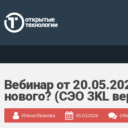
Вебинар от 20.05.202
нового? (СЭО 3KL ве
Илона Иванова
05.03.2026
0 К