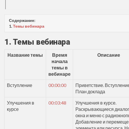
Содержание:
1.
Темы вебинара
1. Темы вебинара
Название темы
Время
Описание
начала
темы в
вебинаре
Вступление
00:00:00
Приветствие. Вступление
План доклада
Улучшения в
00:03:48
Улучшения в курсе.
курсе
Раскрывающиеся диало
окна и меню с радиокноп
Добавление и перемеще
элемента или ресурса. Н