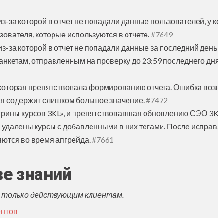
из-за которой в отчет не попадали данные пользователей, у 
зователя, которые используются в отчете.
#7649
из-за которой в отчет не попадали данные за последний день
анкетам, отправленным на проверку до 23:59 последнего дн
, которая препятствовала формированию отчета. Ошибка воз
еля содержит слишком большое значение.
#7472
трины курсов 3KL», и препятствовавшая обновлению СЭО 3K
и удалены курсы с добавленными в них тегами. После испра
яются во время апгрейда.
#7661
зе знаний
я только действующим клиентам.
ентов