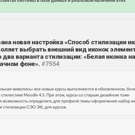
бъектах системы в базе данных и реальным наличием этих
ана новая настройка «Способ стилизации и
зволяет выбрать внешний вид иконок элемен
о два варианта стилизации: «Белая иконка н
рачном фоне».
#7554
льная живопись» все новые курсы выполняются в обновленном, бол
стилистике Moodle 4.5. При этом, курсы со старым дизайном тоже
ся возможность определить для профиля темы оформления набор и
 стилизации СЭО 3КL для курсов.