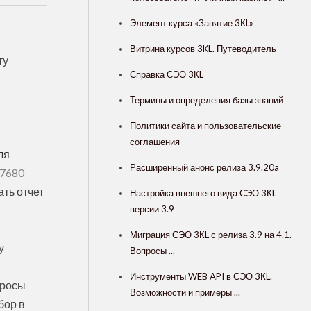
Элемент курса «Занятие 3КL»
Витрина курсов 3KL. Путеводитель
ту
Справка СЭО 3КL
Термины и определения базы знаний
Политики сайта и пользовательские
соглашения
ля
Расширенный анонс релиза 3.9.20a
7680
ть отчет
Настройка внешнего вида СЭО 3КL
версии 3.9
Миграция СЭО 3КL с релиза 3.9 на 4.1.
у
Вопросы ...
Инструменты WEB API в СЭО 3КL.
просы
Возможности и примеры ...
бор в