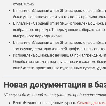
отчет.
#7542
В плагине «Сводный отчет 3KL‎» исправлена ошибка, 
было указано значение «0» в тех полях профиля поль
В плагине «Сводный отчет 3KL‎» исправлена ошибка, 
выбранного периода. Теперь данные собираются по 
выбранного периода.
#7640
В плагине «Сводный отчет 3KL‎» исправлена ошибка
том случае, если одно из полей профиля пользоват
Исправлена ошибка, возникавшая при апгрейде «‎Ви
Ошибка возникала в том случае, если в системе был
ошибки теги, привязанные к удаленным курсам, удал
Новая документация в ба
*Доступ к базе знаний с инструкциями предоставляетс
Блок «Недавно посещенные курсы».
Ссылка для кли