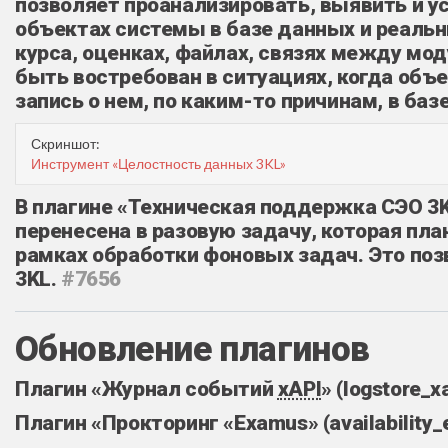
позволяет проанализировать, выявить и 
объектах системы в базе данных и реальн
курса, оценках, файлах, связях между мо
быть востребован в ситуациях, когда объе
запись о нем, по каким-то причинам, в ба
Скриншот:
Инструмент «Целостность данных 3KL»
В плагине «Техническая поддержка СЭО 3K
перенесена в разовую задачу, которая пла
рамках обработки фоновых задач. Это по
3KL.
#7656
Обновление плагинов
Плагин «Журнал событий
xAPI
» (logstore_
Плагин «Прокторинг «Examus» (availability