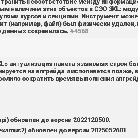
устранить несоответствие между информаци
ым наличием этих объектов в СЭО 3KL: мод
дулями курсов и секциями. Инструмент мож
кт (например, файл) был физически удален, 
зе данных сохранилась.
#4568
L‎» актуализация пакета языковых строк б
нируется из апгрейда и исполняется позже, 
зволило сократить время выполнения апгре
xapi) обновлен до версии 2022120500.
_examus2) обновлен до версии 2025052601.