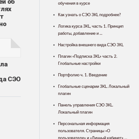
ей об
обучения в курсе
улях
Как узнать о СЭО 3KL подробнее?
ет
но
Логика курса 3KL, часть 1. Принцип
работы, добавление и ...
Настройка внешнего вида СЭО 3КL
Плагин «Подписка 3KL» часть 2.
ыла
Глобальные настройки
в
Портфолио ч. 1. Введение
йда СЭО
Глобальные сценарии 3KL. Локальный
плагин
Панель управления СЭО 3KL.
Локальный плагин
Персональная информация
пользователя. Страницы «О
пользователе» и «Личный кабинет» ...