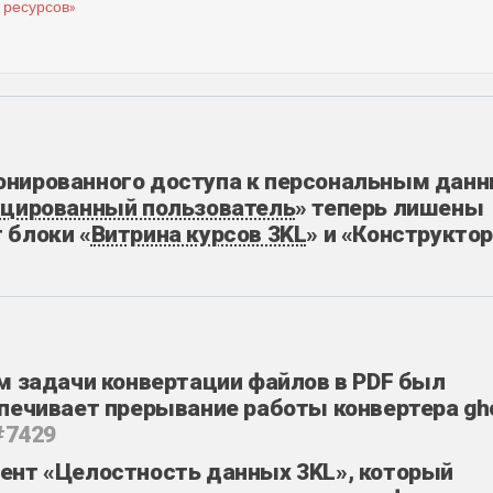
 ресурсов»
онированного доступа к персональным дан
цированный пользователь
» теперь лишены
 блоки «
Витрина курсов 3KL
» и «Конструкто
м задачи конвертации файлов в PDF был
печивает прерывание работы конвертера gho
#7429
ент «Целостность данных 3KL», который