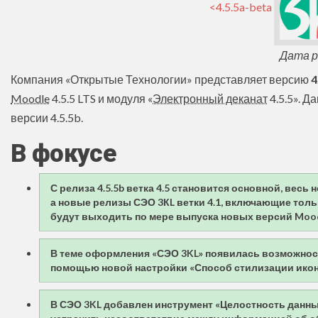
<4.5.5a-beta
Дата ре
Компания «Открытые Технологии» представляет версию
4
Moodle
4.5.5 LTS и модуля «
Электронный деканат
4.5.5». 
версии 4.5.5b.
В фокусе
С релиза 4.5.5b ветка 4.5 становится основной, вес
а новые релизы СЭО 3КL ветки 4.1, включающие толь
будут выходить по мере выпуска новых версий Moodle
В теме оформления «СЭО 3KL» появилась возможност
помощью новой настройки «Способ стилизации иконо
В СЭО 3KL добавлен инструмент «Целостность данны