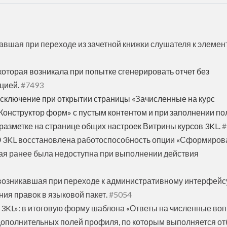
авшая при переходе из зачетной книжки слушателя к элемен
которая возникала при попытке сгенерировать отчет без
цией.
#7493
исключение при открытии страницы «Зачисленные на курс
Конструктор форм» с пустым контентом и при заполнении по
разметке на странице общих настроек Витрины курсов 3KL.
#
 3KL восстановлена работоспособность опции «Сформирова
рая ранее была недоступна при выполнении действия
 возникавшая при переходе к административному интерфейс
ия правок в языковой пакет.
#5054
3KL»: в итоговую форму шаблона «Ответы на численные во
дополнительных полей профиля, по которым выполняется от