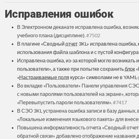
Исправления ошибок
В Электронном деканате исправлена ошибка, возник
учебного плана (дисциплине).
#7502
В плагине «Сводный
отчет
3KL‎» исправлена ошибка, 
использования файла шаблона и с пустой конфигура
Исправлена ошибка, из-за которой могло возникать 
пользователи», а также при попытке сохранить
блок
«
«
Настраиваемые поля
курса» символами не в YAML-
Во вкладке «Пользователи» Панели управления СЭО
с новыми паролями пользователей на экране», кото
«Перевыпустить пароли пользователям».
#7417
В СЭО 3KL устранена ошибка записи в базу данных,
«Локальные изменения языкового пакета» для внесен
Повышена информативность отчета «Сводный отчет 
обратной связи» добавлено отображение названия 