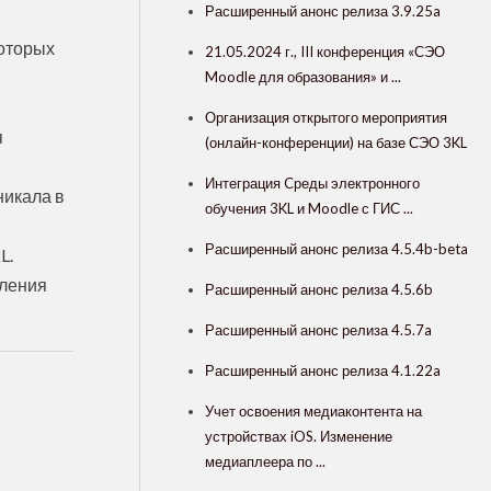
Расширенный анонс релиза 3.9.25a
которых
21.05.2024 г., III конференция «СЭО
Moodle для образования» и ...
Организация открытого мероприятия
я
(онлайн-конференции) на базе СЭО 3KL
Интеграция Cреды электронного
никала в
обучения 3KL и Moodle с ГИС ...
Расширенный анонс релиза 4.5.4b-beta
L.
вления
Расширенный анонс релиза 4.5.6b
Расширенный анонс релиза 4.5.7a
Расширенный анонс релиза 4.1.22a
Учет освоения медиаконтента на
устройствах iOS. Изменение
медиаплеера по ...