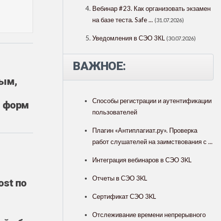
Вебинар #23. Как организовать экзамен
на базе теста. Safe ...
(31.07.2026)
Уведомления в СЭО 3КL
(30.07.2026)
ВАЖНОЕ:
ным,
Способы регистрации и аутентификации
р форм
пользователей
Плагин «Антиплагиат.ру». Проверка
работ слушателей на заимствования с ...
Интеграция вебинаров в СЭО 3KL
Отчеты в СЭО 3KL
st по
Сертификат СЭО 3KL
Отслеживание времени непрерывного