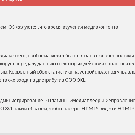
ем iOS жалуются, что время изучения медиаконтента
едиаконтент, проблема может быть связана с особенностями
кирует передачу данных о некоторых действиях пользовате
ным. Корректный сбор статистики на устройствах под управ
 также входят в
дистрибутив СЭО 3KL
.
 (Администрирование->Плагины->Медиаплееры->Управлени
О 3KL таким образом, чтобы плееры HTML5 видео и HTML5