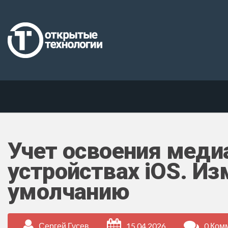
Учет освоения меди
устройствах iOS. И
умолчанию
Сергей Гусев
15.04.2026
0 Ком