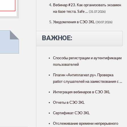
Вебинар #23. Как организовать экзамен
на базе теста. Safe ...
(31.07.2026)
Уведомления в СЭО 3КL
(30.07.2026)
ВАЖНОЕ:
Способы регистрации и аутентификации
пользователей
Плагин «Антиплагиат.ру». Проверка
работ слушателей на заимствования с ...
Интеграция вебинаров в СЭО 3KL
Отчеты в СЭО 3KL
Сертификат СЭО 3KL
Отслеживание времени непрерывного