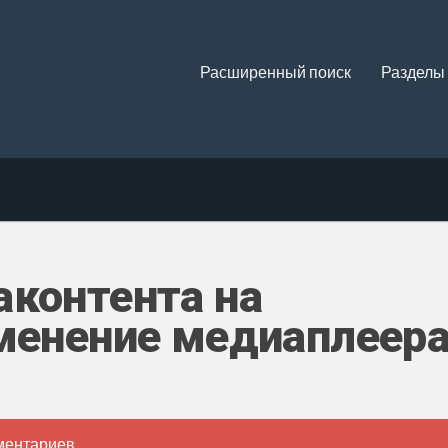
Расширенный поиск
Разделы
аконтента на
зменение медиаплеера
ментариев