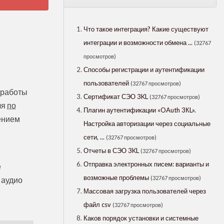
Что такое интеграция? Какие существуют
интеграции и возможности обмена ...
(32767
просмотров)
Способы регистрации и аутентификации
пользователей
(32767 просмотров)
 работы
Сертификат СЭО 3KL
(32767 просмотров)
ля
по
Плагин аутентификации «OAuth 3КL».
лением
Настройка авторизации через социальные
сети, ...
(32767 просмотров)
Отчеты в СЭО 3KL
(32767 просмотров)
Отправка электронных писем: варианты и
е
возможные проблемы
(32767 просмотров)
 аудио
Массовая загрузка пользователей через
файл csv
(32767 просмотров)
Каков порядок установки и системные