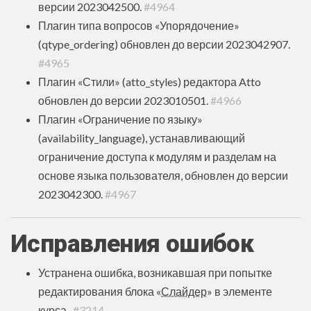
версии 2023042500.
#4964
Плагин типа вопросов «Упорядочение»
(qtype_ordering) обновлен до версии 2023042907.
#4965
Плагин «Стили» (atto_styles) редактора Atto
обновлен до версии 2023010501.
#4966
Плагин «Ограничение по языку»
(availability_language), устанавливающий
ограничение доступа к модулям и разделам на
основе языка пользователя, обновлен до версии
2023042300.
#4967
Исправления ошибок
Устранена ошибка, возникавшая при попытке
редактирования блока «
Слайдер
» в элементе
курса.
#3214