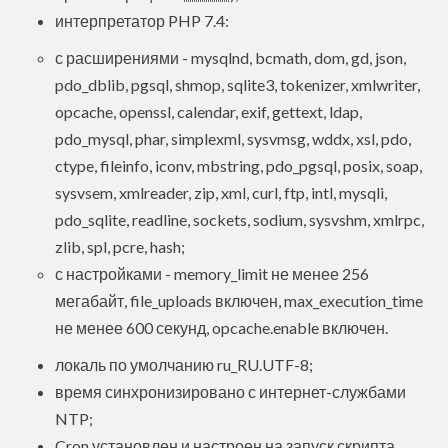
интерпретатор PHP 7.4:
с расширениями - mysqlnd, bcmath, dom, gd, json,
pdo_dblib, pgsql, shmop, sqlite3, tokenizer, xmlwriter,
opcache, openssl, calendar, exif, gettext, ldap,
pdo_mysql, phar, simplexml, sysvmsg, wddx, xsl, pdo,
ctype, fileinfo, iconv, mbstring, pdo_pgsql, posix, soap,
sysvsem, xmlreader, zip, xml, curl, ftp, intl, mysqli,
pdo_sqlite, readline, sockets, sodium, sysvshm, xmlrpc,
zlib, spl, pcre, hash;
с настройками - memory_limit не менее 256
мегабайт, file_uploads включен, max_execution_time
не менее 600 секунд, opcache.enable включен.
локаль по умолчанию ru_RU.UTF-8;
время синхронизировано с интернет-службами
NTP;
Cron установлен и настроен на запуск скрипта