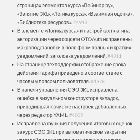
страницах элементов курса «Вебинар.ру»,
«Занятие 3KL», «Логика курса», «Взаимная оценка»,
«Библиотека ресурсов».
#4943
В элементе «Логика курса» и настройках плагина
авторизации через соцсети OTOAuth исправлены
макроподстановки в поля форм полных и кратких
уведомлений, заголовка уведомлений.
#4911
На странице техподдержки отображение срока
действия тарифа приведено в соответствие с
часовым поясом пользователя.
#4978
В панели управления СЭО 3KL исправлена
ошибка в визуальном конструкторе вкладок,
приводившая к очистке настроек, добавленных
через редактор YAML.
#4039
Исправлена функция получения итоговых оценок
за курс СЭО 3KL при автоматическом закрытии