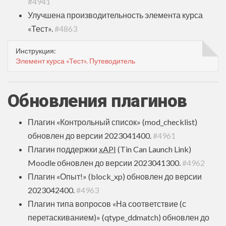
#4941
Улучшена производительность элемента курса
«Тест».
#4863
Инструкция:
Элемент курса «Тест». Путеводитель
Обновления плагинов
Плагин «Контрольный список» (mod_checklist)
обновлен до версии 2023041400.
#4961
Плагин поддержки
xAPI
(Tin Can Launch Link)
Moodle обновлен до версии 2023041300.
#4962
Плагин «Опыт!» (block_xp) обновлен до версии
2023042400.
#4963
Плагин типа вопросов «На соответствие (с
перетаскиванием)» (qtype_ddmatch) обновлен до