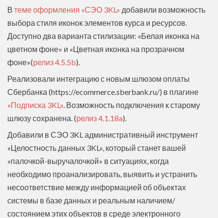
В
теме оформления «СЭО 3KL»
добавили возможность
выбора стиля иконок элементов курса и ресурсов.
Доступно два варианта стилизации: «Белая иконка на
цветном фоне» и «Цветная иконка на прозрачном
фоне»(
релиз 4.5.5b
).
Реализовали интеграцию с новым шлюзом оплаты
Сбербанка (https://ecommerce.sberbank.ru/) в плагине
«Подписка 3KL»
. Возможность подключения к старому
шлюзу сохранена. (
релиз 4.1.18a
).
Добавили в СЭО 3KL административный инструмент
«Целостность данных 3KL», который станет вашей
«палочкой-выручалочкой» в ситуациях, когда
необходимо проанализировать, выявить и устранить
несоответствие между информацией об объектах
системы в базе данных и реальным наличием/
состоянием этих объектов в среде электронного