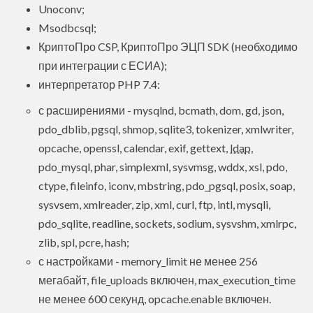
Unoconv;
Msodbcsql;
КриптоПро CSP, КриптоПро ЭЦП SDK (необходимо
при интеграции с ЕСИА);
интерпретатор PHP 7.4:
с расширениями - mysqlnd, bcmath, dom, gd, json,
pdo_dblib, pgsql, shmop, sqlite3, tokenizer, xmlwriter,
opcache, openssl, calendar, exif, gettext,
ldap
,
pdo_mysql, phar, simplexml, sysvmsg, wddx, xsl, pdo,
ctype, fileinfo, iconv, mbstring, pdo_pgsql, posix, soap,
sysvsem, xmlreader, zip, xml, curl, ftp, intl, mysqli,
pdo_sqlite, readline, sockets, sodium, sysvshm, xmlrpc,
zlib, spl, pcre, hash;
с настройками - memory_limit не менее 256
мегабайт, file_uploads включен, max_execution_time
не менее 600 секунд, opcache.enable включен.