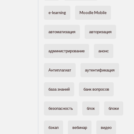
e-learning
Moodle Mobile
автоматизация
авторизация
администрирование
анонс
Антиплагиат
аутентификация
база знаний
банк вопросов
безопасность
блок
блоки
бэкап
вебинар
видео