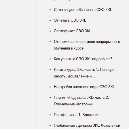
Интеграция вебинаров в СЭО 3KL
Отчеты в СЭО 3KL
Сертификат СЭО 3KL
Отслеживание времени непрерывного
обучения в курсе
Как узнать о СЭО 3KL подробнее?
Логика курса 3KL, часть 1. Принцип
работы, добавление и ...
Настройка внешнего вида СЭО 3КL
Плагин «Подписка 3KL» часть 2.
Глобальные настройки
Портфолио ч. 1. Введение
Глобальные сценарии 3KL. Локальный