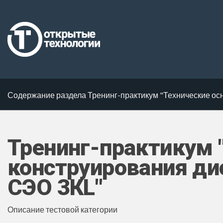
Содержание раздела Тренинг-практикум "Технические ос
Тренинг-практикум 
конструирования ди
СЭО 3КL"
Описание тестовой категории