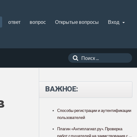
ответ
вопрос
Открытые вопросы
Вход
ВАЖНОЕ:
в
Способы регистрации и аутентификации
пользователей
Плагин «Антиплагиат.ру». Проверка
работ слушателей на заимствования с ...