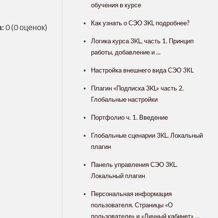
обучения в курсе
Как узнать о СЭО 3KL подробнее?
:
0
(0 оценок)
Логика курса 3KL, часть 1. Принцип
работы, добавление и ...
Настройка внешнего вида СЭО 3КL
Плагин «Подписка 3KL» часть 2.
Глобальные настройки
Портфолио ч. 1. Введение
Глобальные сценарии 3KL. Локальный
плагин
Панель управления СЭО 3KL.
Локальный плагин
Персональная информация
пользователя. Страницы «О
пользователе» и «Личный кабинет» ...