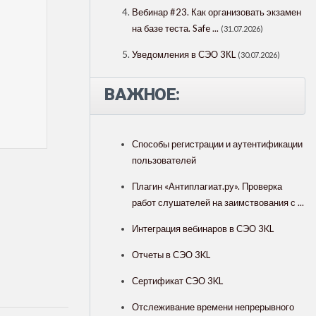
Вебинар #23. Как организовать экзамен
на базе теста. Safe ...
(31.07.2026)
Уведомления в СЭО 3КL
(30.07.2026)
ВАЖНОЕ:
Способы регистрации и аутентификации
пользователей
Плагин «Антиплагиат.ру». Проверка
работ слушателей на заимствования с ...
Интеграция вебинаров в СЭО 3KL
Отчеты в СЭО 3KL
Сертификат СЭО 3KL
Отслеживание времени непрерывного