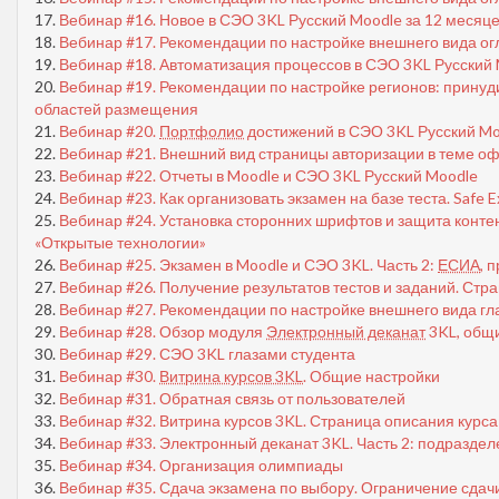
17.
Вебинар #16. Новое в СЭО 3KL Русский Moodle за 12 месяц
18.
Вебинар #17. Рекомендации по настройке внешнего вида огл
19.
Вебинар #18. Автоматизация процессов в СЭО 3KL Русский
20.
Вебинар #19. Рекомендации по настройке регионов: принуд
областей размещения
21.
Вебинар #20.
Портфолио
достижений в СЭО 3KL Русский Mo
22.
Вебинар #21. Внешний вид страницы авторизации в теме о
23.
Вебинар #22. Отчеты в Moodle и СЭО 3KL Русский Moodle
24.
Вебинар #23. Как организовать экзамен на базе теста. Safe 
25.
Вебинар #24. Установка сторонних шрифтов и защита конт
«Открытые технологии»
26.
Вебинар #25. Экзамен в Moodle и СЭО 3KL. Часть 2:
ЕСИА
, 
27.
Вебинар #26. Получение результатов тестов и заданий. Стр
28.
Вебинар #27. Рекомендации по настройке внешнего вида гл
29.
Вебинар #28. Обзор модуля
Электронный деканат
3KL, общ
30.
Вебинар #29. СЭО 3KL глазами студента
31.
Вебинар #30.
Витрина курсов 3KL
. Общие настройки
32.
Вебинар #31. Обратная связь от пользователей
33.
Вебинар #32. Витрина курсов 3KL. Страница описания курса
34.
Вебинар #33. Электронный деканат 3KL. Часть 2: подраздел
35.
Вебинар #34. Организация олимпиады
36.
Вебинар #35. Сдача экзамена по выбору. Ограничение сдач