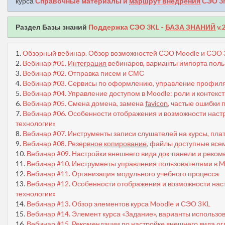
курса
Справочные материалы и
маршрут внедрения
СЭО 3K
Раздел Базы знаний
Поддержка СЭО 3KL -
БАЗА ЗНАНИЙ
v.
1.
Обзорный вебинар. Обзор возможностей СЭО Moodle и СЭО 
2.
Вебинар #01.
Интеграция
вебинаров, варианты импорта поль
3.
Вебинар #02. Отправка писем и СМС
4.
Вебинар #03. Сервисы по оформлению, управление профиля
5.
Вебинар #04. Управление доступом в Moodle: роли и контекс
6.
Вебинар #05. Смена домена, замена
favicon
, частые ошибки 
7.
Вебинар #06. Особенности отображения и возможности наст
технологии»
8.
Вебинар #07. Инструменты записи слушателей на курсы, пла
9.
Вебинар #08.
Резервное копирование
, файлы доступные все
10.
Вебинар #09. Настройки внешнего вида док-панели и реко
11.
Вебинар #10. Инструменты управления пользователями в M
12.
Вебинар #11. Организация модульного учебного процесса
13.
Вебинар #12. Особенности отображения и возможности нас
технологии»
14.
Вебинар #13. Обзор элементов курса Moodle и СЭО 3KL
15.
Вебинар #14. Элемент курса «‎Задание», варианты использо
16.
Вебинар #15. Рекомендации по настройке внешнего вида огл