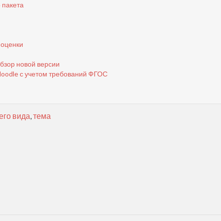
 пакета
 оценки
бзор новой версии
Moodle с учетом требований ФГОС
его вида
,
тема