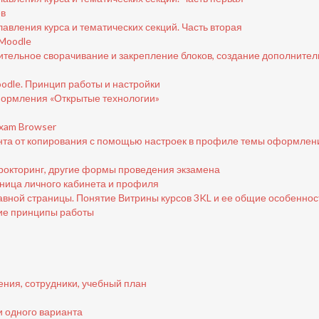
ев
авления курса и тематических секций. Часть вторая
 Moodle
ительное сворачивание и закрепление блоков, создание дополните
odle. Принцип работы и настройки
формления «Открытые технологии»
Exam Browser
ента от копирования с помощью настроек в профиле темы оформлен
прокторинг, другие формы проведения экзамена
аница личного кабинета и профиля
авной страницы. Понятие Витрины курсов 3KL и ее общие особеннос
ие принципы работы
ения, сотрудники, учебный план
и одного варианта