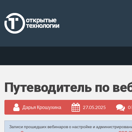
Путеводитель по ве
Дарья Крошухина
27.05.2025
0
Записи прошедших вебинаров о настройке и администрирова