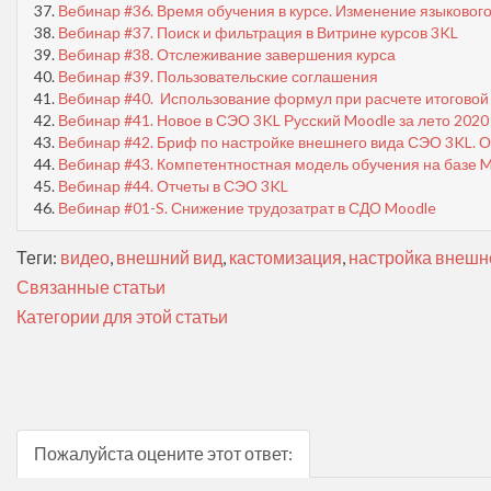
37.
Вебинар #36. Время обучения в курсе. Изменение языкового
38.
Вебинар #37. Поиск и фильтрация в Витрине курсов 3KL
39.
Вебинар #38. Отслеживание завершения курса
40.
Вебинар #39. Пользовательские соглашения
41.
Вебинар #40. Использование формул при расчете итоговой
42.
Вебинар #41. Новое в СЭО 3KL Русский Moodle за лето 2020
43.
Вебинар #42. Бриф по настройке внешнего вида СЭО 3KL. О
44.
Вебинар #43. Компетентностная модель обучения на базе 
45.
Вебинар #44. Отчеты в СЭО 3KL
46.
Вебинар #01-S. Снижение трудозатрат в СДО Moodle
Теги:
видео
,
внешний вид
,
кастомизация
,
настройка внешн
Связанные статьи
Категории для этой статьи
Пожалуйста оцените этот ответ: