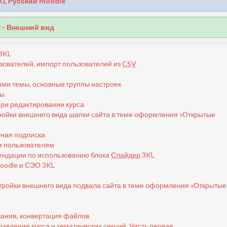
L Русский Moodle
2 - Внешний вид
3KL
зователей, импорт пользователей из
CSV
ми темы, основные группы настроек
ты
при редактировании курса
ройки внешнего вида шапки сайта в теме оформления «Открытые
тная подписка
м пользователям
мендации по использованию блока
Слайдер
3KL
oodle и СЭО 3KL
тройки внешнего вида подвала сайта в теме оформления «Открытые
вания, конвертация файлов
авления курса и тематических секций. Часть первая