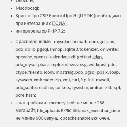
Unoconv;
Msodbcsql;
КриптоПро CSP, КриптоПро ЭЦП SDK (необходимо
при интеграции с
ЕСИА
);
интерпретатор PHP 7.2:
с расширениями - mysqlnd, bcmath, dom, gd, json,
pdo_dblib, pgsql, shmop, sqlite3, tokenizer, xmlwriter,
opcache, openssl, calendar, exif, gettext,
ldap
,
pdo_mysql, phar, simplexml, sysvmsg, wddx, xsl, pdo,
ctype, fileinfo, iconv, mbstring, pdo_pgsql, posix, soap,
sysvsem, xmlreader, zip, xml, curl, ftp, intl, mysqli,
pdo_sqlite, readline, sockets, sysvshm, xmlrpc, zlib, spl,
pcre, hash;
с настройками - memory_limit не менее 256
мегабайт, file_uploads включен, max_execution_time
не менее 600 секунд, opcache.enable включен.