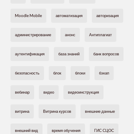
Moodle Mobile
автоматизация
авторизация
администрирование
анонс
Антиплагиат
аутентификация
база знаний
банк вопросов
безопасность
блок
блоки
бэкап
вебинар
видео
видеоинструкция
витрина
Витрина курсов
внешние данные
внешний вид
время обучения
ГИС СЦОС