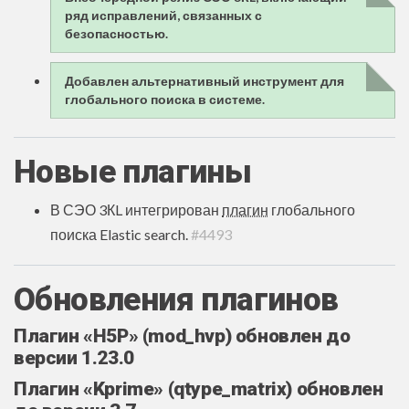
ряд исправлений, связанных с
безопасностью.
Добавлен альтернативный инструмент для
глобального поиска в системе.
Новые плагины
В СЭО 3КL интегрирован
плагин
глобального
поиска Elastic search.
#4493
Обновления плагинов
Плагин «H5P» (mod_hvp) обновлен до
версии 1.23.0
Плагин «Kprime» (qtype_matrix) обновлен