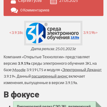
Сергей Гусев
27.05.2025
0 Комментариев
<3.9.18c
3.9.19b>
Дата релиза: 25.01.2023г
Компания «Открытые Технологии» представляет
версию
3.9.19a
среды электронного обучения 3KL на
базе
Moodle
3.9.19 LTS и модуля «
Электронный Деканат
3.9.19». Данный
расширенный анонс
включает
изменения, выпущенные в версии 3.9.19a.
В фокусе
Внеочередной релиз СЭО 3КL, включающий