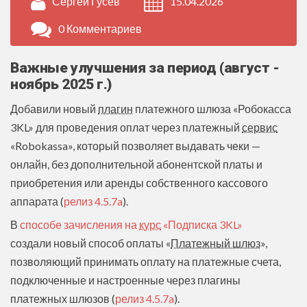
Сергей Гусев
15.04.2026
0 Комментариев
Важные улучшения за период (август -
ноябрь 2025 г.)
Добавили новый
плагин
платежного шлюза «Робокасса
3KL» для проведения оплат через платежный
сервис
«Robokassa», который позволяет выдавать чеки —
онлайн, без дополнительной абонентской платы и
приобретения или аренды собственного кассового
аппарата (
релиз 4.5.7a
).
В
способе зачисления на
курс
«Подписка 3KL»
создали новый способ оплаты «
Платежный шлюз
»,
позволяющий принимать оплату на платежные счета,
подключенные и настроенные через плагины
платежных шлюзов (
релиз 4.5.7a
).