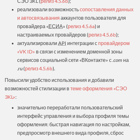
СЭО 3KL (
релиз 4.5.6b
);
реализовали возможность
сопоставления данных
и автосвязывания
аккаунтов пользователя для
провайдера «
ЕСИА
» (
релиз 4.5.6a
) и
настраиваемых провайдеров (
релиз 4.5.6b
);
актуализировали
API
интеграции с
провайдером
«VK ID»
в связи с изменением доменной зоны
сервисов социальной сети «ВКонтакте» с
.com
на
.ru
(
релиз 4.5.6b
).
Повысили удобство использования и добавили
возможностей стилизации в
теме оформления «СЭО
3KL»
:
значительно переработали пользовательский
интерфейс управления и выбора профиля темы
оформления: быстрая навигация по настройкам,
предпросмотр внешнего вида профиля, сброс