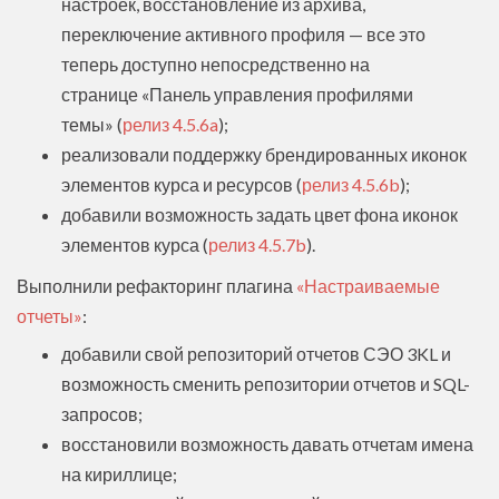
настроек, восстановление из архива,
переключение активного профиля — все это
теперь доступно непосредственно на
странице «Панель управления профилями
темы» (
релиз 4.5.6a
);
реализовали поддержку брендированных иконок
элементов курса и ресурсов (
релиз 4.5.6b
);
добавили возможность задать цвет фона иконок
элементов курса (
релиз 4.5.7b
).
Выполнили рефакторинг плагина
«‎Настраиваемые
отчеты»
:
добавили свой репозиторий отчетов СЭО 3KL и
возможность сменить репозитории отчетов и SQL-
запросов;
восстановили возможность давать отчетам имена
на кириллице;