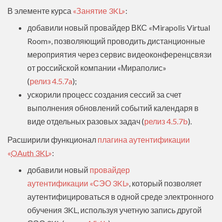
В элементе курса
«Занятие 3KL»
:
добавили новый провайдер ВКС «Mirapolis Virtual
Room», позволяющий проводить дистанционные
мероприятия через сервис видеоконференцсвязи
от российской компании «Мираполис»
(
релиз 4.5.7a
);
ускорили процесс создания сессий за счет
выполнения обновлений событий календаря в
виде отдельных разовых задач (
релиз 4.5.7b
).
Расширили функционал
плагина аутентификации
«
OAuth 3KL
»
:
добавили новый
провайдер
аутентификации «СЭО 3KL»
, который позволяет
аутентифицироваться в одной среде электронного
обучения 3KL, используя учетную запись другой