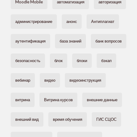
Moodle Mobile
автоматизация
авторизация
администрирование
анонс
Антиплагиат
аутентификация
база знаний
банк вопросов
безопасность
блок
блоки
бэкап
вебинар
видео
видеоинструкция
витрина
Витрина курсов
внешние данные
внешний вид
время обучения
ГИС СЦОС