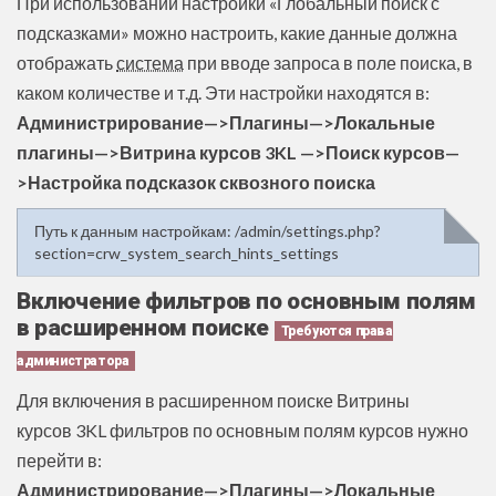
При использовании настройки «Глобальный поиск с
подсказками» можно настроить, какие данные должна
отображать
система
при вводе запроса в поле поиска, в
каком количестве и т.д. Эти настройки находятся в:
Администрирование—>Плагины—>Локальные
плагины—>Витрина курсов 3KL —>Поиск курсов—
>Настройка подсказок сквозного поиска
Путь к данным настройкам: /admin/settings.php?
section=crw_system_search_hints_settings
Включение фильтров по основным полям
в расширенном поиске
Требуются права
администратора
Для включения в расширенном поиске Витрины
курсов 3KL фильтров по основным полям курсов нужно
перейти в:
Администрирование—>Плагины—>Локальные