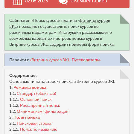
02.06.2025
0 Комментариев
Сабплагин «Поиск курсов» плагина «
Витрина курсов
3KL
» позволяет осуществлять поиск курсов по
различным параметрам. Инструкция рассказывает о
возможных вариантах настроек поиска курсов в
Витрине курсов 3KL, содержит примеры форм поиска.
Перейти к
«Витрина курсов 3KL. Путеводитель»
Содержание:
Основные типы настроек поиска в Витрине курсов 3KL
1.
Режимы поиска
1.1.
Стандарт (обычный)
1.1.1.
Основной поиск
1.1.2.
Расширенный поиск
1.2.
Минимализм (фильтрация)
2.
Поля поиска
2.1.
Поисковая строка
2.1.1.
Поиск по названию