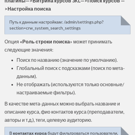
плагины—>Витрина курсов 3KL—>Поиск курсов —
>Настройка поиска
Путь к данным настройкам: /admin/settings.php?
section=crw_system_search_settings
Опция
«Роль строки поиска
» может принимать
следующие значения:
Поиск по названию (значение по умолчанию).
Глобальный поиск с подсказками (поиск по мета-
данным).
Не отображать (используются только основные/
настраиваемые фильтры).
В качестве мета-данных можно выбрать название и
описание курса, фио контактов курса (преподаватели,
авторы и т.д.), теги, целевую аудиторию.
В
контактах курса
будут фильтроваться пользователи,