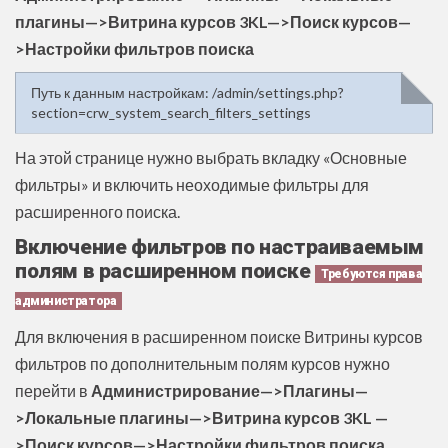
плагины—>Витрина курсов 3KL—>Поиск курсов—
>Настройки фильтров поиска
Путь к данным настройкам: /admin/settings.php?
section=crw_system_search_filters_settings
На этой странице нужно выбрать вкладку «Основные
фильтры» и включить неоходимые фильтры для
расширенного поиска.
Включение фильтров по настраиваемым
полям в расширенном поиске
Требуются права
администратора
Для включения в расширенном поиске Витрины курсов
фильтров по дополнительным полям курсов нужно
перейти в
Администрирование—>Плагины—
>Локальные плагины—>Витрина курсов 3KL —
>Поиск курсов—>Настройки фильтров поиска