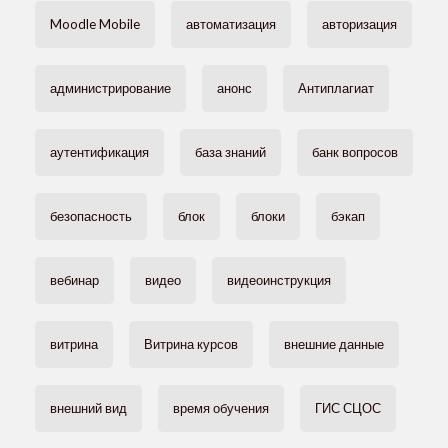
Moodle Mobile
автоматизация
авторизация
администрирование
анонс
Антиплагиат
аутентификация
база знаний
банк вопросов
безопасность
блок
блоки
бэкап
вебинар
видео
видеоинструкция
витрина
Витрина курсов
внешние данные
внешний вид
время обучения
ГИС СЦОС