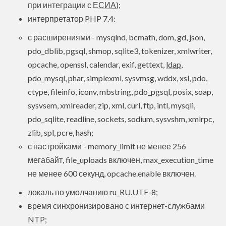
при интеграции с
ЕСИА
);
интерпретатор PHP 7.4:
с расширениями - mysqlnd, bcmath, dom, gd, json,
pdo_dblib, pgsql, shmop, sqlite3, tokenizer, xmlwriter,
opcache, openssl, calendar, exif, gettext,
ldap
,
pdo_mysql, phar, simplexml, sysvmsg, wddx, xsl, pdo,
ctype, fileinfo, iconv, mbstring, pdo_pgsql, posix, soap,
sysvsem, xmlreader, zip, xml, curl, ftp, intl, mysqli,
pdo_sqlite, readline, sockets, sodium, sysvshm, xmlrpc,
zlib, spl, pcre, hash;
с настройками - memory_limit не менее 256
мегабайт, file_uploads включен, max_execution_time
не менее 600 секунд, opcache.enable включен.
локаль по умолчанию ru_RU.UTF-8;
время синхронизировано с интернет-службами
NTP;