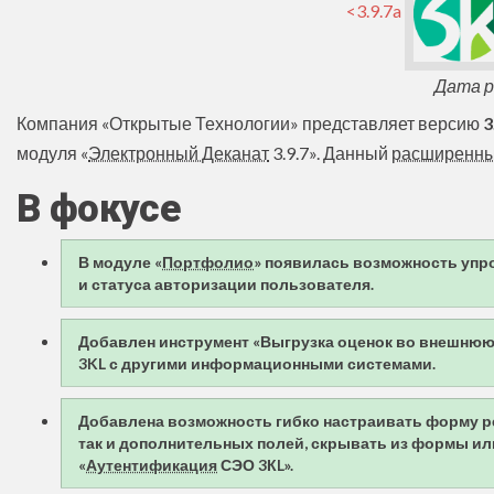
<3.9.7a
Дата ре
Компания «Открытые Технологии» представляет версию
3
модуля «
Электронный Деканат
3.9.7». Данный
расширенны
В фокусе
В модуле «
Портфолио
» появилась возможность упр
и статуса авторизации пользователя.
Добавлен инструмент «Выгрузка оценок во внешнюю
3KL с другими информационными системами.
Добавлена возможность гибко настраивать форму р
так и дополнительных полей, скрывать из формы и
«
Аутентификация
СЭО 3КL».