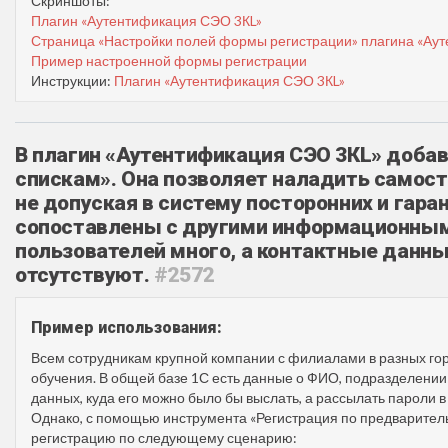
Скриншоты:
Плагин «Аутентификация СЭО 3КL»
Страница «Настройки полей формы регистрации» плагина «Ау
Пример настроенной формы регистрации
Инструкции:
Плагин «Аутентификация СЭО 3КL»
В плагин «Аутентификация СЭО 3КL» доба
спискам». Она позволяет наладить самос
не допуская в систему посторонних и гара
сопоставлены с другими информационными
пользователей много, а контактные данны
отсутствуют.
#2572
Пример использования:
Всем сотрудникам крупной компании с филиалами в разных гор
обучения. В общей базе 1С есть данные о ФИО, подразделении и 
данных, куда его можно было бы выслать, а рассылать пароли 
Однако, с помощью инструмента «Регистрация по предварител
регистрацию по следующему сценарию: