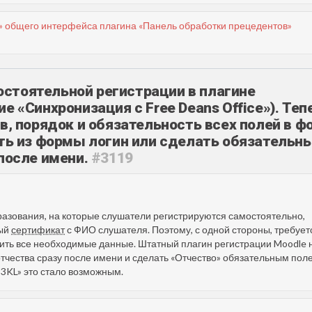
» общего интерфейса плагина «Панель обработки прецедентов»
стоятельной регистрации в плагине
е «Синхронизация с Free Deans Office»). Теп
в, порядок и обязательность всех полей в ф
ыть из формы логин или сделать обязательн
 после имени.
#3119
разования, на которые слушатели регистрируются самостоятельно,
ный
сертификат
с ФИО слушателя. Поэтому, с одной стороны, требует
чить все необходимые данные. Штатный плагин регистрации Moodle 
отчества сразу после имени и сделать «Отчество» обязательным пол
3KL» это стало возможным.