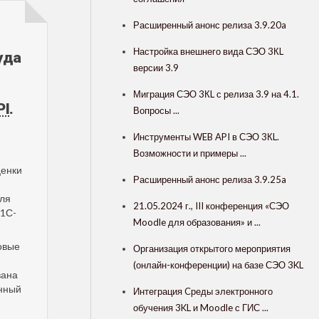
Расширенный анонс релиза 3.9.20a
Настройка внешнего вида СЭО 3КL
уда
версии 3.9
Миграция СЭО 3КL с релиза 3.9 на 4.1.
PI
.
Вопросы ...
Инструменты WEB API в СЭО 3КL.
Возможности и примеры ...
ценки
Расширенный анонс релиза 3.9.25a
для
21.05.2024 г., III конференция «СЭО
 1С-
Moodle для образования» и ...
овые
Организация открытого мероприятия
(онлайн-конференции) на базе СЭО 3KL
вана
енный
Интеграция Cреды электронного
обучения 3KL и Moodle с ГИС ...