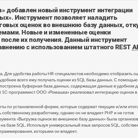
в» добавлен новый инструмент интеграции
ых». Инструмент позволяет наладить
говых оценок во внешнюю базу данных, отк
емами. Новые и измененные оценки
 после их получения. Данный инструмент
равнению с использованием штатного REST
A
а. Для удобства работы HR-специалистов необходимо отобразить о
удобнее всего ему получать оценки из SQL базы данных. С помощью
 построена буферная база данных, содержащая данные в удобном 
й 1С-программист ООО «Ромашка» реализовал интеграцию оценок в
еты по установленной форме, которые содержат текущие и/или итог
ь собственному разработчику, однако он не владеет PHP и не готов
румента «Выгрузка оценок во внешнюю базу данных» была организо
 на базе SQL. Используя универсальный язык запросов SQL, собств
ограммирования, которыми он владеет.