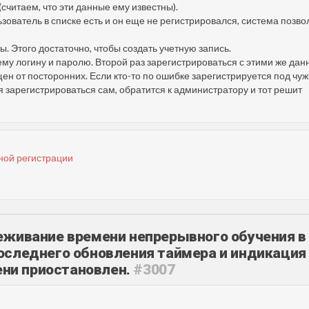
считаем, что эти данные ему известны).
ьзователь в списке есть и он еще не регистрировался, система позво
ы. Этого достаточно, чтобы создать учетную запись.
ему логину и паролю. Второй раз зарегистрироваться с этими же да
н от посторонних. Если кто-то по ошибке зарегистрируется под чу
я зарегистрироваться сам, обратится к администратору и тот решит
ной регистрации
еживание времени непрерывного обучения в
оследнего обновления таймера и индикация
ени приостановлен.
#3007