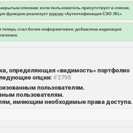
акрытым спискам: если пользователь присутствует в списке,
нную функцию реализует
плагин
«Аутентификация СЭО 3КL».
 теперь стал более информативен: добавлена индикация
овления.
йка, определяющая «видимость» портфолио
следующие опции:
#2798
оризованным пользователям.
анным пользователям.
елям, имеющим необходимые права доступа.