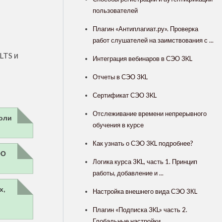
пользователей
Плагин «Антиплагиат.ру». Проверка
работ слушателей на заимствования с ...
 LTS и
Интеграция вебинаров в СЭО 3KL
Отчеты в СЭО 3KL
Сертификат СЭО 3KL
Отслеживание времени непрерывного
роли
обучения в курсе
Как узнать о СЭО 3KL подробнее?
ЭО
Логика курса 3KL, часть 1. Принцип
работы, добавление и ...
х,
Настройка внешнего вида СЭО 3КL
Плагин «Подписка 3KL» часть 2.
Глобальные настройки