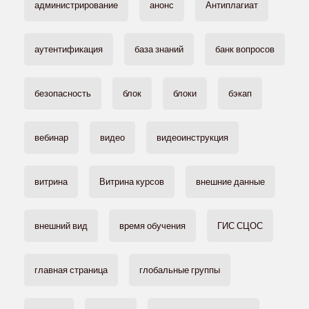
администрирование
анонс
Антиплагиат
аутентификация
база знаний
банк вопросов
безопасность
блок
блоки
бэкап
вебинар
видео
видеоинструкция
витрина
Витрина курсов
внешние данные
внешний вид
время обучения
ГИС СЦОС
главная страница
глобальные группы