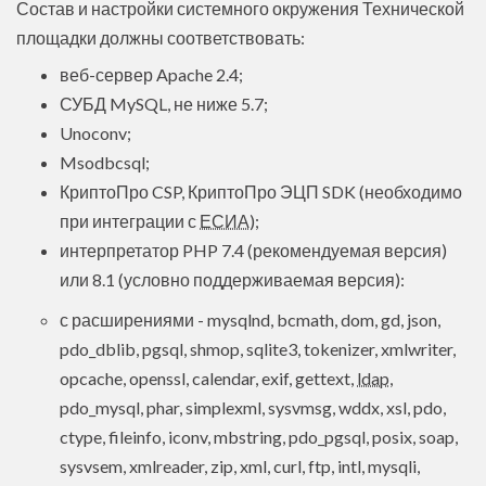
Состав и настройки системного окружения Технической
площадки должны соответствовать:
веб-сервер Apache 2.4;
СУБД MySQL, не ниже 5.7;
Unoconv;
Msodbcsql;
КриптоПро CSP, КриптоПро ЭЦП SDK (необходимо
при интеграции с
ЕСИА
);
интерпретатор PHP 7.4 (рекомендуемая версия)
или 8.1 (условно поддерживаемая версия):
с расширениями - mysqlnd, bcmath, dom, gd, json,
pdo_dblib, pgsql, shmop, sqlite3, tokenizer, xmlwriter,
opcache, openssl, calendar, exif, gettext,
ldap
,
pdo_mysql, phar, simplexml, sysvmsg, wddx, xsl, pdo,
ctype, fileinfo, iconv, mbstring, pdo_pgsql, posix, soap,
sysvsem, xmlreader, zip, xml, curl, ftp, intl, mysqli,