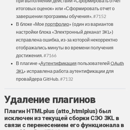
при выполнении действий «‎Сформировать отчет
итоговых оценок» или «‎Сформировать отчет о
завершении программы обучения».
#7152
В блоке «Мое
портфолио
» (один из вариантов
настройки блока «Электронный деканат 3KL»)
исправлена ошибка, из-за которой некорректно
отображались минуты во времени получения
достижения.
#7166
В плагине «
Аутентификация
пользователей
OAuth
3KL
» исправлена работа аутентификации для
провайдера GitHub.
#7132
Удаление плагинов
Плагин HTMLplus (atto_htmlplus) был
исключен из текущей сборки СЭО 3KL в
связи с перенесением его функционала в