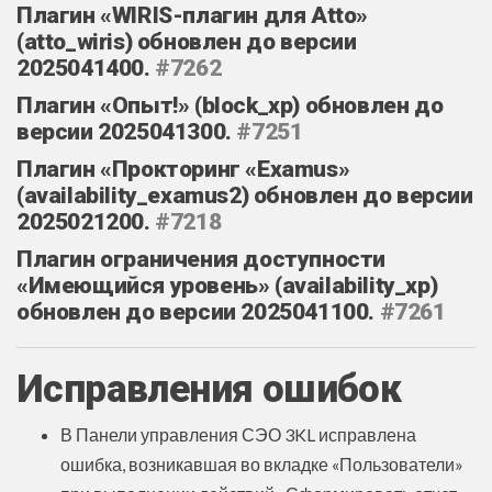
Плагин «WIRIS-плагин для Atto»
(atto_wiris) обновлен до версии
2025041400.
#7262
Плагин «Опыт!» (block_xp) обновлен до
версии 2025041300.
#7251
Плагин «Прокторинг «Examus»
(availability_examus2) обновлен до версии
2025021200.
#7218
Плагин ограничения доступности
«Имеющийся уровень» (availability_xp)
обновлен до версии 2025041100.
#7261
Исправления ошибок
В Панели управления СЭО 3KL исправлена
ошибка, возникавшая во вкладке «‎Пользователи»