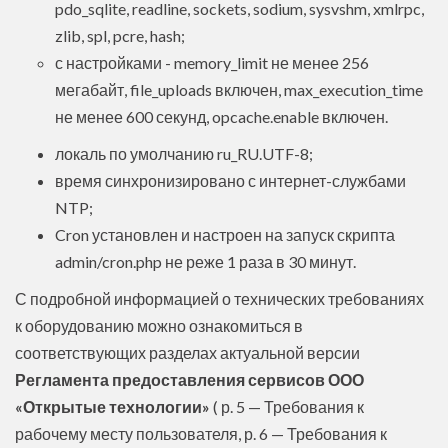
pdo_sqlite, readline, sockets, sodium, sysvshm, xmlrpc,
zlib, spl, pcre, hash;
с настройками - memory_limit не менее 256
мегабайт, file_uploads включен, max_execution_time
не менее 600 секунд, opcache.enable включен.
локаль по умолчанию ru_RU.UTF-8;
время синхронизировано с интернет-службами
NTP;
Cron установлен и настроен на запуск скрипта
admin/cron.php не реже 1 раза в 30 минут.
С подробной информацией о технических требованиях
к оборудованию можно ознакомиться в
соответствующих разделах актуальной версии
Регламента предоставления сервисов ООО
«Открытые технологии»
( р. 5 — Требования к
рабочему месту пользователя, р. 6 — Требования к