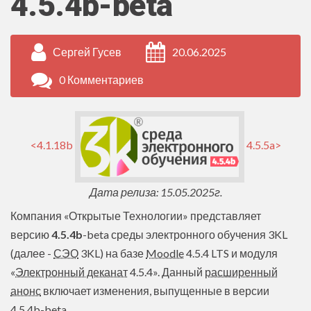
4.5.4b-beta
Сергей Гусев
20.06.2025
0 Комментариев
<4.1.18b
4.5.5a>
Дата релиза: 15.05.2025г.
Компания «Открытые Технологии» представляет
версию
4.5.4b
-beta среды электронного обучения 3KL
(далее -
СЭО
3KL) на базе
Moodle
4.5.4 LTS и модуля
«
Электронный деканат
4.5.4». Данный
расширенный
анонс
включает изменения, выпущенные в версии
4.5.4b
-beta
.