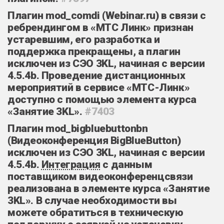
Плагин mod_comdi
(
Webinar.ru
) в связи с
ребрендингом в «МТС Линк» признан
устаревшим, его разработка и
поддержка прекращены, а плагин
исключен из СЭО 3KL, начиная с версии
4.5.4b. Проведение дистанционных
мероприятий в сервисе «МТС-Линк»
доступно с помощью элемента курса
«Занятие 3KL».
#7403
Плагин mod_bigbluebuttonbn
(
Видеоконференция BigBlueButton
)
исключен из СЭО 3KL, начиная с версии
4.5.4b.
Интеграция
с данным
поставщиком видеоконференцсвязи
реализована в элементе курса «Занятие
3KL». В случае необходимости вы
можете обратиться в техническую