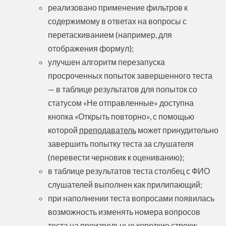
реализовано применение фильтров к
содержимому в ответах на вопросы с
перетаскиванием (например, для
отображения формул);
улучшен алгоритм перезапуска
просроченных попыток завершенного теста
— в таблице результатов для попыток со
статусом «Не отправленные» доступна
кнопка «Открыть повторно», с помощью
которой
преподаватель
может принудительно
завершить попытку теста за слушателя
(перевести черновик к оцениванию);
в таблице результатов теста столбец с ФИО
слушателей выполнен как прилипающий;
при наполнении теста вопросами появилась
возможность изменять номера вопросов
теста на произвольные короткие строки;