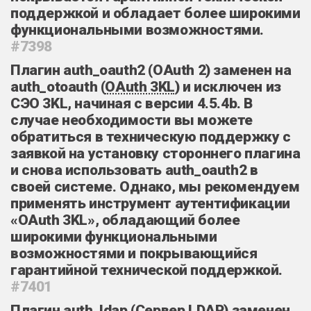
поддержкой и обладает более широкими
функциональными возможностями.
#7398
Плагин auth_oauth2
(
OAuth 2
) заменен на
auth_otoauth (
OAuth 3KL
) и исключен из
СЭО 3KL, начиная с версии 4.5.4b. В
случае необходимости вы можете
обратиться в техническую поддержку с
заявкой на установку стороннего плагина
и снова использовать auth_oauth2 в
своей системе. Однако, мы рекомендуем
применять инструмент аутентификации
«OAuth 3KL», обладающий более
широкими функциональными
возможностями и покрывающийся
гарантийной технической поддержкой.
#7401
Плагин auth_ldap (Сервер
LDAP
) заменен