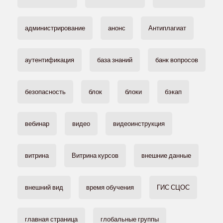
администрирование
анонс
Антиплагиат
аутентификация
база знаний
банк вопросов
безопасность
блок
блоки
бэкап
вебинар
видео
видеоинструкция
витрина
Витрина курсов
внешние данные
внешний вид
время обучения
ГИС СЦОС
главная страница
глобальные группы