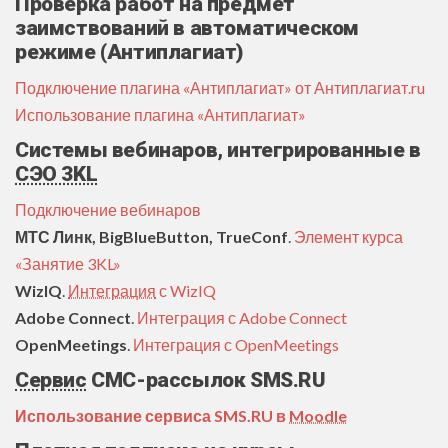
Проверка работ на предмет
заимствований в автоматическом
режиме (
Антиплагиат)
Подключение плагина «Антиплагиат» от Антиплагиат.ru
Использование плагина «Антиплагиат»
Системы вебинаров, интегрированные в
СЭО 3KL
Подключение вебинаров
МТС Линк, BigBlueButton, TrueConf
.
Элемент курса
«Занятие 3KL»
WizIQ
.
Интеграция
с WizIQ
Adobe Connect
.
Интеграция с Adobe Connect
OpenMeetings
.
Интеграция с OpenMeetings
Сервис
СМС-рассылок
SMS.RU
Использование сервиса SMS.RU в
Moodle