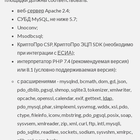
веб-
сервер
Apache 2.4;
СУБД MySQL, не ниже 5.7;
Unoconv;
Msodbcsql;
КриптоПро CSP, КриптоПро ЭЦП SDK (необходимо
при интеграции с
ЕСИА
);
интерпретатор PHP 7.4 (рекомендуемая версия)
или 8.1 (условно поддерживаемая версия):
с расширениями - mysqlnd, bcmath, dom, gd, json,
pdo_dblib, pgsql, shmop, sqlite3, tokenizer, xmlwriter,
opcache, openssl, calendar, exif, gettext,
ldap
,
pdo_mysql, phar, simplexml, sysvmsg, wddx, xsl, pdo,
ctype, fileinfo, iconv, mbstring, pdo_pgsql, posix, soap,
sysvsem, xmlreader, zip, xml, curl, ftp, intl, mysqli,
pdo_sqlite, readline, sockets, sodium, sysvshm, xmlrpc,