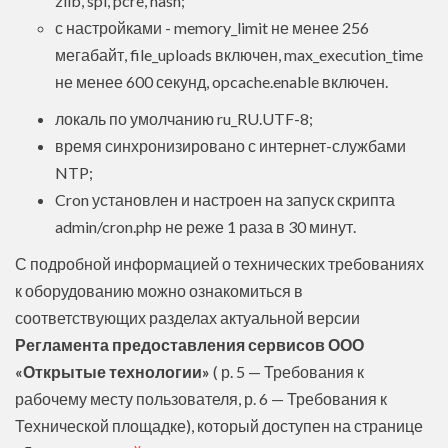
zlib, spl, pcre, hash;
с настройками - memory_limit не менее 256
мегабайт, file_uploads включен, max_execution_time
не менее 600 секунд, opcache.enable включен.
локаль по умолчанию ru_RU.UTF-8;
время синхронизировано с интернет-службами
NTP;
Cron установлен и настроен на запуск скрипта
admin/cron.php не реже 1 раза в 30 минут.
С подробной информацией о технических требованиях
к оборудованию можно ознакомиться в
соответствующих разделах актуальной версии
Регламента предоставления сервисов ООО
«Открытые технологии»
( р. 5 — Требования к
рабочему месту пользователя, р. 6 — Требования к
Технической площадке), который доступен на странице