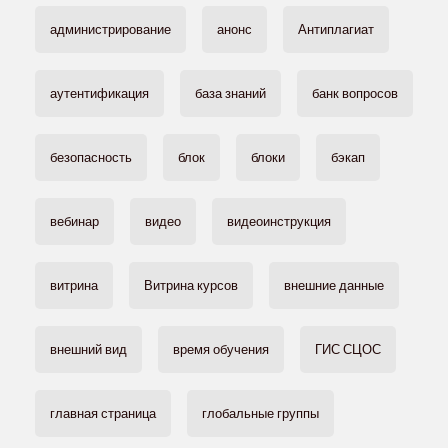
администрирование
анонс
Антиплагиат
аутентификация
база знаний
банк вопросов
безопасность
блок
блоки
бэкап
вебинар
видео
видеоинструкция
витрина
Витрина курсов
внешние данные
внешний вид
время обучения
ГИС СЦОС
главная страница
глобальные группы