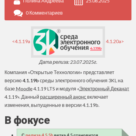
Полина Андреева
25.08.2025
0 Комментариев
<4.1.19a
4.1.20a>
Дата релиза: 23.07.2025г.
Компания «Открытые Технологии» представляет
версию
4.1.19b
среды электронного обучения 3KL на
базе
Moodle
4.1.19 LTS и модуля «
Электронный Деканат
4.1.19». Данный
расширенный анонс
включает
изменения, выпущенные в версии 4.1.19b.
В фокусе
С
релиза 4.5.5b
ветка 4.5 становится