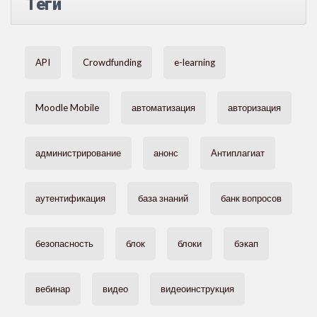
Теги
API
Crowdfunding
e-learning
Moodle Mobile
автоматизация
авторизация
администрирование
анонс
Антиплагиат
аутентификация
база знаний
банк вопросов
безопасность
блок
блоки
бэкап
вебинар
видео
видеоинструкция