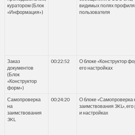
куратором (Блок
видимых полях профиля
«Информация»)
пользователя
Заказ
00:22:52
О блоке «Конструктор фо
документов
его настройках
(Блок
«Конструктор
форм»)
Самопроверка
00:24:20
О блоке «Самопроверка 
на
заимствования 3KL», его
заимствования
и настройках
3KL