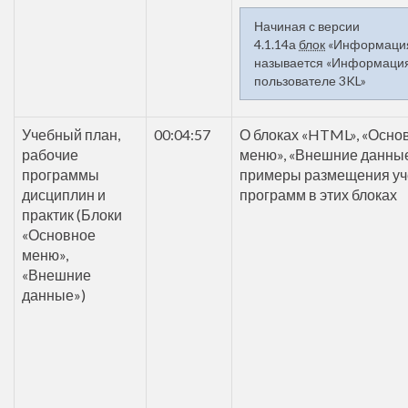
Начиная с версии
4.1.14а
блок
«Информаци
называется «Информация
пользователе 3KL»
Учебный план,
00:04:57
О блоках «HTML», «Осно
рабочие
меню», «Внешние данные
программы
примеры размещения у
дисциплин и
программ в этих блоках
практик (Блоки
«Основное
меню»,
«Внешние
данные»)