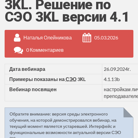
3KL. Решение по
СЭО 3KL версии 4.1
Наталья Олейникова
05.03.2026
0 Комментариев
Дата вебинара
26.09.2024г.
/
Примеры показаны на
СЭО
3КL
4.1.13b
/
Вебинар посвящен
настройкам лич
преподавателе
Обратите внимание: версия среды электронного
обучения, на которой демонстрировался вебинар, на
текущий момент является устаревшей. Интерфейс и
функциональные возможности актуальной версии СЭО