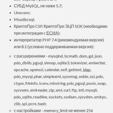
СУБД MySQL, не ниже 5.7;
Unoconv;
Msodbcsql;
КриптоПро CSP, КриптоПро ЭЦП SDK (необходимо
при интеграции с
ЕСИА
);
интерпретатор PHP 7.4 (рекомендуемая версия)
или 8.1 (условно поддерживаемая версия):
с расширениями - mysqlnd, bcmath, dom, gd, json,
pdo_dblib, pgsql, shmop, sqlite3, tokenizer, xmlwriter,
opcache, openssl, calendar, exif, gettext,
ldap
,
pdo_mysql, phar, simplexml, sysvmsg, wddx, xsl, pdo,
ctype, fileinfo, iconv, mbstring, pdo_pgsql, posix, soap,
sysvsem, xmlreader, zip, xml, curl, ftp, intl, mysqli,
pdo_sqlite, readline, sockets, sodium, sysvshm, xmlrpc,
zlib, spl, pcre, hash;
с настройками - memory_limit не менее 256