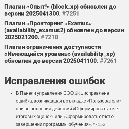
Плагин «Опыт!» (block_xp) обновлен до
версии 2025041300.
#7251
Плагин «Прокторинг «Examus»
(availability_examus2) обновлен до версии
2025021200.
#7218
Плагин ограничения доступности
«Имеющийся уровень» (availability_xp)
обновлен до версии 2025041100.
#7261
Исправления ошибок
В Панели управления СЭО 3KL исправлена
ошибка, возникавшая во вкладке «‎Пользователи»
при выполнении действий «‎Сформировать отчет
итоговых оценок» или «‎Сформировать отчет о
завершении программы обучения».
#7152