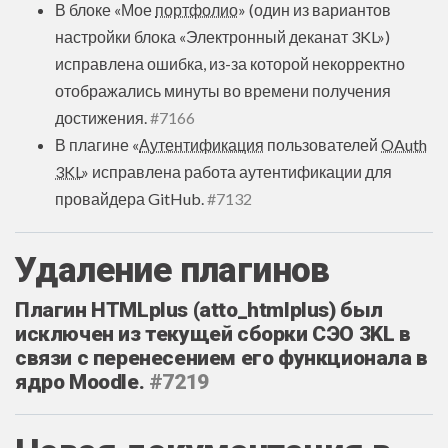
В блоке «Мое
портфолио
» (один из вариантов
настройки блока «Электронный деканат 3KL»)
исправлена ошибка, из-за которой некорректно
отображались минуты во времени получения
достижения.
#7166
В плагине «
Аутентификация
пользователей
OAuth
3KL
» исправлена работа аутентификации для
провайдера GitHub.
#7132
Удаление плагинов
Плагин HTMLplus (atto_htmlplus) был
исключен из текущей сборки СЭО 3KL в
связи с перенесением его функционала в
ядро Moodle.
#7219